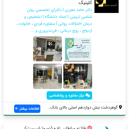
کلینیک
دکتر حامد معززی | دکترای تخصصی روان
شناسی تربیتی | استاد دانشگاه | تشخیص و
درمان اختلالات روانی | مشاوره فردی ، خانواده ،
ازدواج ، زوج درمانی ، فرزندپروری و....
مرکز مشاوره و روانشناسی
گوهردشت نبش دوازدهم اصلی بالای بانک ملت ...
اطلاعات بیشتر
فائزه سلطان زاده (نوروتراپیست)