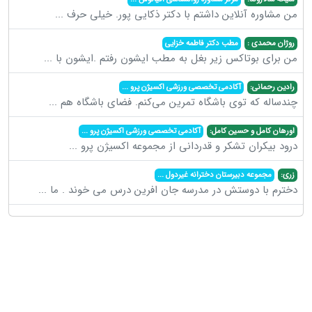
من مشاوره آنلاین داشتم با دکتر ذکایی پور. خیلی حرف
...
روژان محمدی :
مطب دکتر فاطمه خزایی
من برای بوتاکس زیر بغل به مطب ایشون رفتم .ایشون با
...
رادین رحمانی:
آکادمی تخصصی ورزشی اکسیژن پرو
...
چندساله که توی باشگاه تمرین می‌کنم. فضای باشگاه هم
...
اورهان کامل و حسین کامل:
آکادمی تخصصی ورزشی اکسیژن پرو
...
درود بیکران تشکر و قدردانی از مجموعه اکسیژن پرو
...
زری:
مجموعه دبیرستان دخترانه غیردول
...
دخترم با دوستش در مدرسه جان افرین درس می خوند . ما
...