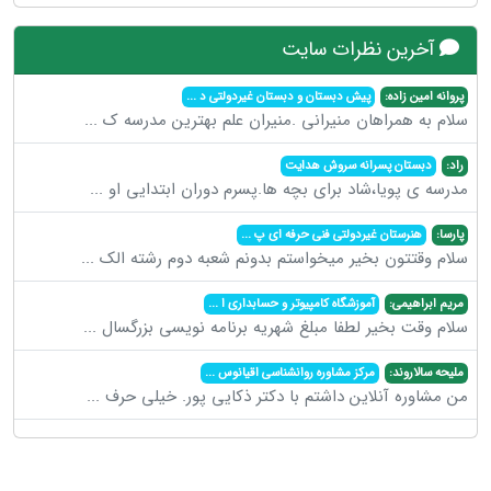
آخرین نظرات سایت
پروانه امین زاده:
پیش دبستان و دبستان غیردولتی د
...
سلام به همراهان منیرانی .منیران علم بهترین مدرسه ک
...
راد:
دبستان پسرانه سروش هدایت
مدرسه ی پویا،شاد برای بچه ها.پسرم دوران ابتدایی او
...
پارسا:
هنرستان غیردولتی فنی حرفه ای پ
...
سلام وقتتون بخیر میخواستم بدونم شعبه دوم رشته الک
...
مریم ابراهیمی:
آموزشگاه کامپیوتر و حسابداری ا
...
سلام وقت بخیر لطفا مبلغ شهریه برنامه نویسی بزرگسال
...
ملیحه سالاروند:
مرکز مشاوره روانشناسی اقیانوس
...
من مشاوره آنلاین داشتم با دکتر ذکایی پور. خیلی حرف
...