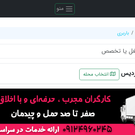
منو
باربری
فردیس
انتخاب محله