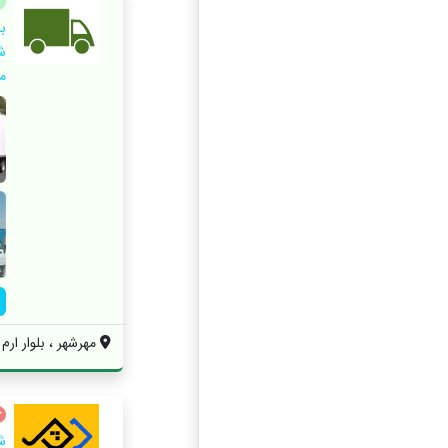
ش
م
مهرشهر ، بلوار ارم
ش