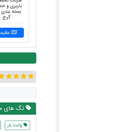
شرکت تخص
باربری و خ
کرج
عظیمی
تگ های مر
وانت بار