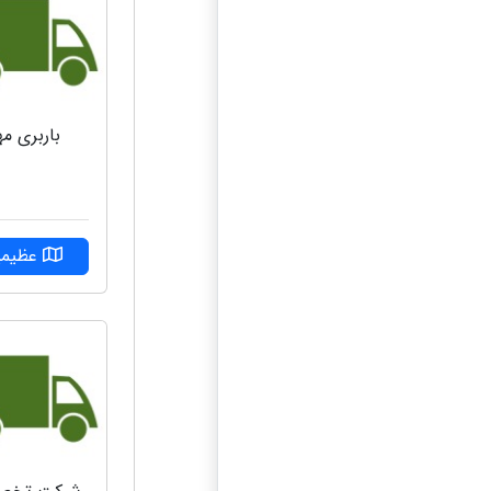
باربری مه
عظیمی