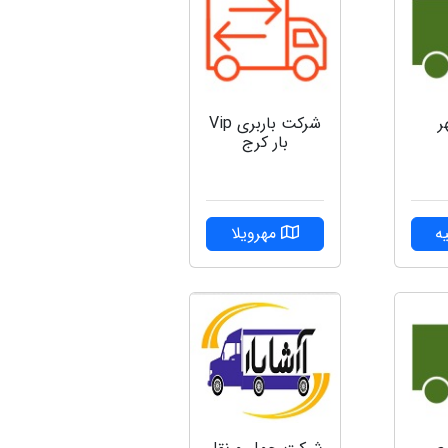
ر
شرکت باربری ‌Vip
بار کرج
ه
مهرویلا