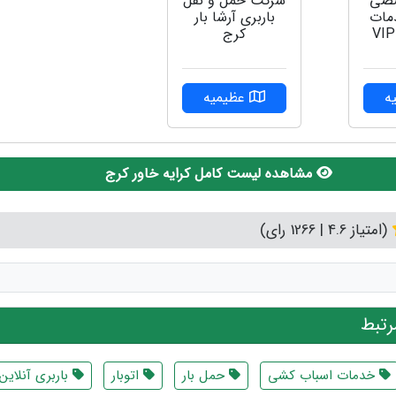
صی
شرکت حمل و نقل
دمات
باربری آرشا بار
بسته بندی VIP
کرج
ه
عظیمیه
مشاهده لیست کامل کرایه خاور کرج
(امتیاز 4.6 | 1266 رای)
تبط
خدمات اسباب کشی
حمل بار
اتوبار
باربری آنلاین