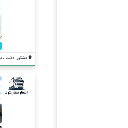
مشکین دشت ، بلوا
ب
ده