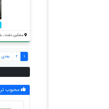
مشکین دشت ، بلوار 45 متری سعید صیاد 
1
2
بعدی »
محبوب ترین