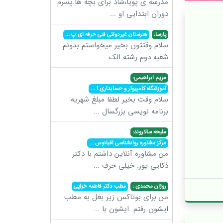
مدرسه ی پویا،شاد برای بچه ها.پسرم
دوران ابتدایی او
...
پارسا:
هنرستان غیردولتی فنی حرفه ای پ
...
سلام وقتتون بخیر میخواستم بدونم
شعبه دوم رشته الک
...
مریم ابراهیمی:
آموزشگاه کامپیوتر و حسابداری ا
...
سلام وقت بخیر لطفا مبلغ شهریه
برنامه نویسی بزرگسال
...
ملیحه سالاروند:
مرکز مشاوره روانشناسی اقیانوس
...
من مشاوره آنلاین داشتم با دکتر
ذکایی پور. خیلی حرف
...
روژان محمدی :
مطب دکتر فاطمه خزایی
من برای بوتاکس زیر بغل به مطب
ایشون رفتم .ایشون با
...