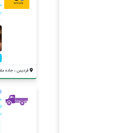
ح
ب
..
فردیس ، جاده ملارد 
ح
ا
ن