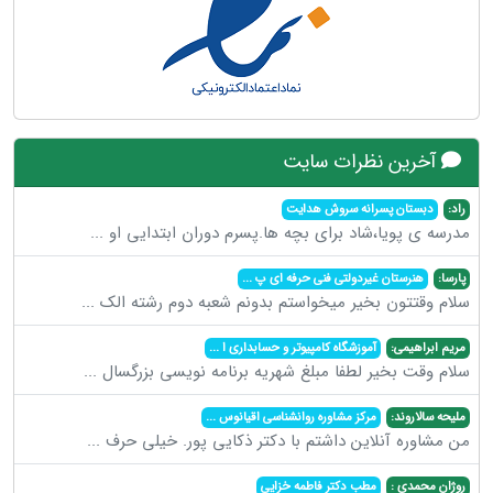
آخرین نظرات سایت
راد:
دبستان پسرانه سروش هدایت
مدرسه ی پویا،شاد برای بچه ها.پسرم دوران ابتدایی او
...
پارسا:
هنرستان غیردولتی فنی حرفه ای پ
...
سلام وقتتون بخیر میخواستم بدونم شعبه دوم رشته الک
...
مریم ابراهیمی:
آموزشگاه کامپیوتر و حسابداری ا
...
سلام وقت بخیر لطفا مبلغ شهریه برنامه نویسی بزرگسال
...
ملیحه سالاروند:
مرکز مشاوره روانشناسی اقیانوس
...
من مشاوره آنلاین داشتم با دکتر ذکایی پور. خیلی حرف
...
روژان محمدی :
مطب دکتر فاطمه خزایی