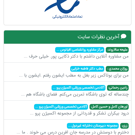
آخرین نظرات سایت
ملیحه سالاروند:
مرکز مشاوره روانشناسی اقیانوس
...
من مشاوره آنلاین داشتم با دکتر ذکایی پور. خیلی حرف
...
روژان محمدی :
مطب دکتر فاطمه خزایی
من برای بوتاکس زیر بغل به مطب ایشون رفتم .ایشون با
...
رادین رحمانی:
آکادمی تخصصی ورزشی اکسیژن پرو
...
چندساله که توی باشگاه تمرین می‌کنم. فضای باشگاه هم
...
اورهان کامل و حسین کامل:
آکادمی تخصصی ورزشی اکسیژن پرو
...
درود بیکران تشکر و قدردانی از مجموعه اکسیژن پرو
...
زری:
مجموعه دبیرستان دخترانه غیردول
...
دخترم با دوستش در مدرسه جان افرین درس می خوند . ما
...