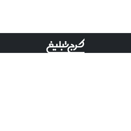
©کرج تبلیغ علامت تجاری ثبت شده در "اداره ثبت برند"
میباشد و هرگونه استفاده از این عنوان با پسوند و پیشوند قابل
پیگیری قضایی میباشد.
دارای نماد اعتبار 1 ستاره از مركز توسعه تجارت الكترونیكی
وزارت صنعت، معدن و تجارت.
مسئولیت آگهی های درج شده در این سایت بر عهده آگهی
دهنده می باشد.
تعرفه تبلیغات