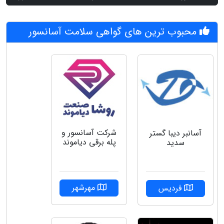
محبوب ترین های گواهی سلامت آسانسور
شرکت آسانسور و
آسانبر دیبا گستر
پله برقی دیاموند
سدید
مهرشهر
فردیس