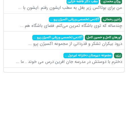
روژان محمدی :
مطب دکتر فاطمه خزایی
من برای بوتاکس زیر بغل به مطب ایشون رفتم .ایشون با
...
رادین رحمانی:
آکادمی تخصصی ورزشی اکسیژن پرو
...
چندساله که توی باشگاه تمرین می‌کنم. فضای باشگاه هم
...
اورهان کامل و حسین کامل:
آکادمی تخصصی ورزشی اکسیژن پرو
...
درود بیکران تشکر و قدردانی از مجموعه اکسیژن پرو
...
زری:
مجموعه دبیرستان دخترانه غیردول
...
دخترم با دوستش در مدرسه جان افرین درس می خوند . ما
...