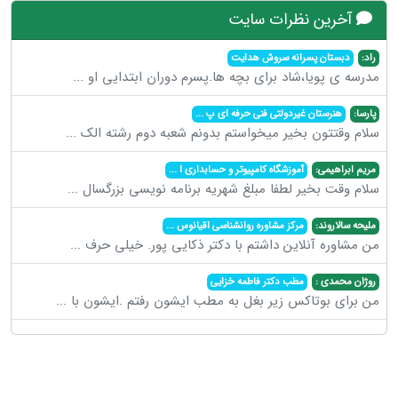
آخرین نظرات سایت
راد:
دبستان پسرانه سروش هدایت
مدرسه ی پویا،شاد برای بچه ها.پسرم دوران ابتدایی او
...
پارسا:
هنرستان غیردولتی فنی حرفه ای پ
...
سلام وقتتون بخیر میخواستم بدونم شعبه دوم رشته الک
...
مریم ابراهیمی:
آموزشگاه کامپیوتر و حسابداری ا
...
سلام وقت بخیر لطفا مبلغ شهریه برنامه نویسی بزرگسال
...
ملیحه سالاروند:
مرکز مشاوره روانشناسی اقیانوس
...
من مشاوره آنلاین داشتم با دکتر ذکایی پور. خیلی حرف
...
روژان محمدی :
مطب دکتر فاطمه خزایی
من برای بوتاکس زیر بغل به مطب ایشون رفتم .ایشون با
...