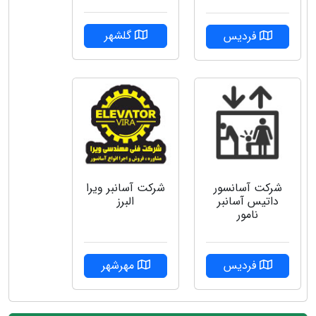
گلشهر
فردیس
شرکت آسانسور
شركت آسانبر ويرا
داتیس آسانبر
البرز
نامور
فردیس
مهرشهر