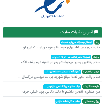
آخرین نظرات سایت
راد:
دبستان پسرانه سروش هدایت
مدرسه ی پویا،شاد برای بچه ها.پسرم دوران ابتدایی او
...
پارسا:
هنرستان غیردولتی فنی حرفه ای پ
...
سلام وقتتون بخیر میخواستم بدونم شعبه دوم رشته الک
...
مریم ابراهیمی:
آموزشگاه کامپیوتر و حسابداری ا
...
سلام وقت بخیر لطفا مبلغ شهریه برنامه نویسی بزرگسال
...
ملیحه سالاروند:
مرکز مشاوره روانشناسی اقیانوس
...
من مشاوره آنلاین داشتم با دکتر ذکایی پور. خیلی حرف
...
روژان محمدی :
مطب دکتر فاطمه خزایی