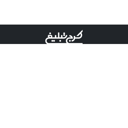
©کرج تبلیغ علامت تجاری ثبت شده در "اداره ثبت برند"
میباشد و هرگونه استفاده از این عنوان با پسوند و پیشوند قابل
پیگیری قضایی میباشد.
دارای نماد اعتبار 1 ستاره از مركز توسعه تجارت الكترونیكی
وزارت صنعت، معدن و تجارت.
مسئولیت آگهی های درج شده در این سایت بر عهده آگهی
دهنده می باشد.
تعرفه تبلیغات