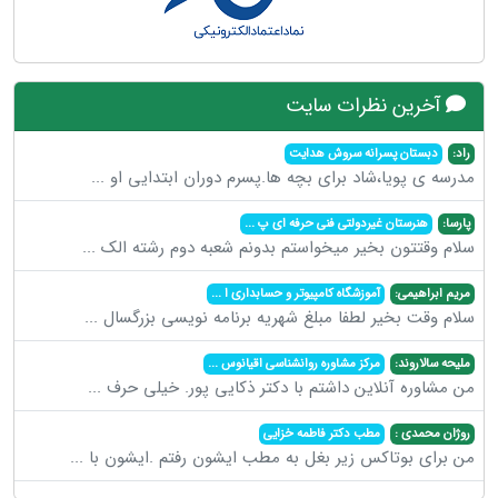
آخرین نظرات سایت
راد:
دبستان پسرانه سروش هدایت
مدرسه ی پویا،شاد برای بچه ها.پسرم دوران ابتدایی او
...
پارسا:
هنرستان غیردولتی فنی حرفه ای پ
...
سلام وقتتون بخیر میخواستم بدونم شعبه دوم رشته الک
...
مریم ابراهیمی:
آموزشگاه کامپیوتر و حسابداری ا
...
سلام وقت بخیر لطفا مبلغ شهریه برنامه نویسی بزرگسال
...
ملیحه سالاروند:
مرکز مشاوره روانشناسی اقیانوس
...
من مشاوره آنلاین داشتم با دکتر ذکایی پور. خیلی حرف
...
روژان محمدی :
مطب دکتر فاطمه خزایی
من برای بوتاکس زیر بغل به مطب ایشون رفتم .ایشون با
...