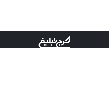
©کرج تبلیغ علامت تجاری ثبت شده در "اداره ثبت برند"
میباشد و هرگونه استفاده از این عنوان با پسوند و پیشوند قابل
پیگیری قضایی میباشد.
دارای نماد اعتبار 1 ستاره از مركز توسعه تجارت الكترونیكی
وزارت صنعت، معدن و تجارت.
مسئولیت آگهی های درج شده در این سایت بر عهده آگهی
دهنده می باشد.