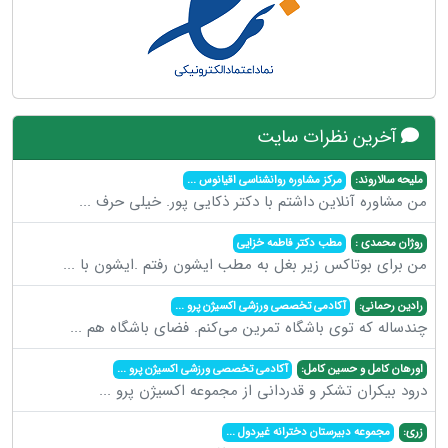
آخرین نظرات سایت
ملیحه سالاروند:
مرکز مشاوره روانشناسی اقیانوس
...
من مشاوره آنلاین داشتم با دکتر ذکایی پور. خیلی حرف
...
روژان محمدی :
مطب دکتر فاطمه خزایی
من برای بوتاکس زیر بغل به مطب ایشون رفتم .ایشون با
...
رادین رحمانی:
آکادمی تخصصی ورزشی اکسیژن پرو
...
چندساله که توی باشگاه تمرین می‌کنم. فضای باشگاه هم
...
اورهان کامل و حسین کامل:
آکادمی تخصصی ورزشی اکسیژن پرو
...
درود بیکران تشکر و قدردانی از مجموعه اکسیژن پرو
...
زری:
مجموعه دبیرستان دخترانه غیردول
...