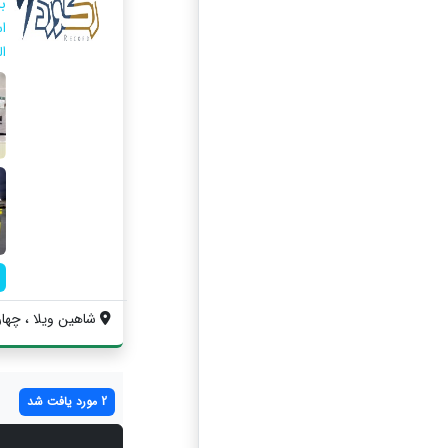
ب
ا
ا
شاهین ویلا ، چهار ر
2 مورد یافت شد