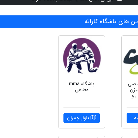
 های باشگاه کاراته
صصی
باشگاه mma
یژن
عطاعی
 و
ه
بلوار چمران