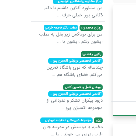
مرکز مشاوره روانشناسی اقیانوس
...
من مشاوره آنلاین داشتم با دکتر
ذکایی پور. خیلی حرف
...
روژان محمدی :
مطب دکتر فاطمه خزایی
من برای بوتاکس زیر بغل به مطب
ایشون رفتم .ایشون با
...
رادین رحمانی:
آکادمی تخصصی ورزشی اکسیژن پرو
...
چندساله که توی باشگاه تمرین
می‌کنم. فضای باشگاه هم
...
اورهان کامل و حسین کامل:
آکادمی تخصصی ورزشی اکسیژن پرو
...
درود بیکران تشکر و قدردانی از
مجموعه اکسیژن پرو
...
زری:
مجموعه دبیرستان دخترانه غیردول
...
دخترم با دوستش در مدرسه جان
افرین درس می خوند . ما
...