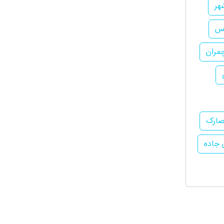
هر
یس
چمران
حصارک
ن جاده