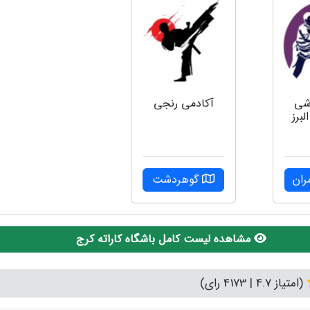
زشی
آکادمی رنجی
لبرز
ران
گوهردشت
مشاهده لیست کامل باشگاه کاراته کرج
(امتیاز 4.7 | 4173 رای)