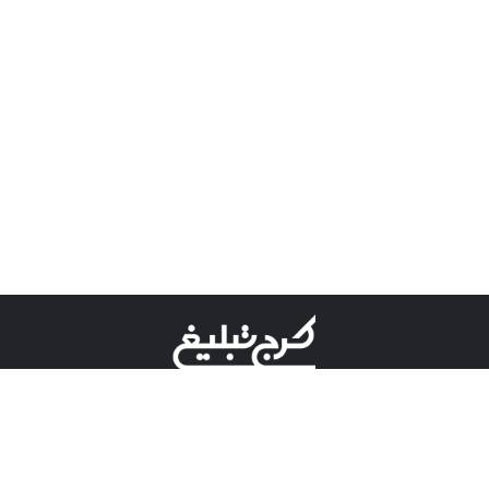
©کرج تبلیغ علامت تجاری ثبت شده در "اداره ثبت برند"
میباشد و هرگونه استفاده از این عنوان با پسوند و پیشوند قابل
پیگیری قضایی میباشد.