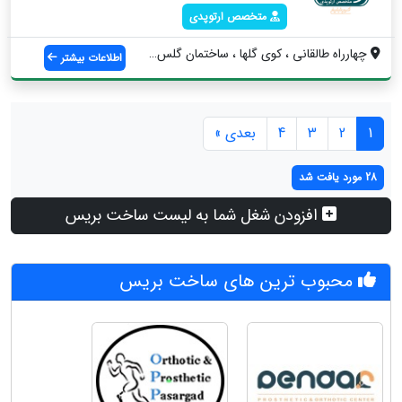
متخصص ارتوپدی
چهارراه طالقانی ، کوی گلها ، ساختمان گلس...
اطلاعات بیشتر
1
2
3
4
بعدی »
28 مورد یافت شد
افزودن شغل شما به لیست ساخت بریس
محبوب ترین های ساخت بریس