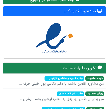
نمادهای الکترونیکی
آخرین نظرات سایت
ملیحه سالاروند:
مرکز مشاوره روانشناسی اقیانوس
...
من مشاوره آنلاین داشتم با دکتر ذکایی پور. خیلی حرف
...
روژان محمدی :
مطب دکتر فاطمه خزایی
من برای بوتاکس زیر بغل به مطب ایشون رفتم .ایشون با
...
رادین رحمانی:
آکادمی تخصصی ورزشی اکسیژن پرو
...