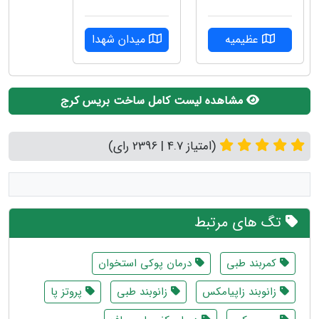
عظیمیه
میدان شهدا
مشاهده لیست کامل ساخت بریس کرج
(امتیاز 4.7 | 2396 رای)
تگ های مرتبط
کمربند طبی
درمان پوکی استخوان
زانوبند زاپیامکس
زانوبند طبی
پروتز پا