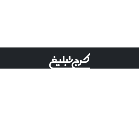
©کرج تبلیغ علامت تجاری ثبت شده در "اداره ثبت برند"
میباشد و هرگونه استفاده از این عنوان با پسوند و پیشوند قابل
پیگیری قضایی میباشد.
دارای نماد اعتبار 1 ستاره از مركز توسعه تجارت الكترونیكی
وزارت صنعت، معدن و تجارت.
مسئولیت آگهی های درج شده در این سایت بر عهده آگهی
دهنده می باشد.