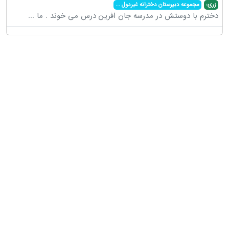
زری:
مجموعه دبیرستان دخترانه غیردول
...
دخترم با دوستش در مدرسه جان افرین درس می خوند . ما
...