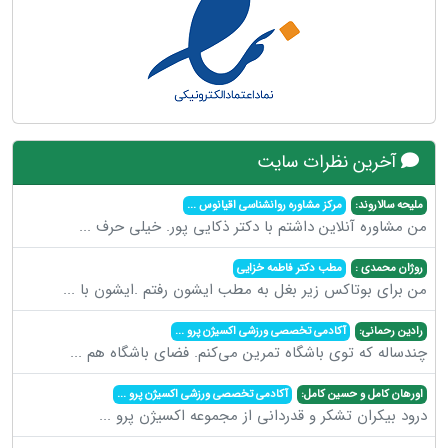
آخرین نظرات سایت
ملیحه سالاروند:
مرکز مشاوره روانشناسی اقیانوس
...
من مشاوره آنلاین داشتم با دکتر ذکایی پور. خیلی حرف
...
روژان محمدی :
مطب دکتر فاطمه خزایی
من برای بوتاکس زیر بغل به مطب ایشون رفتم .ایشون با
...
رادین رحمانی:
آکادمی تخصصی ورزشی اکسیژن پرو
...
چندساله که توی باشگاه تمرین می‌کنم. فضای باشگاه هم
...
اورهان کامل و حسین کامل:
آکادمی تخصصی ورزشی اکسیژن پرو
...
درود بیکران تشکر و قدردانی از مجموعه اکسیژن پرو
...