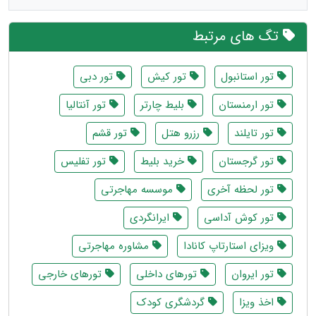
تگ های مرتبط
تور استانبول
تور کیش
تور دبی
تور ارمنستان
بلیط چارتر
تور آنتالیا
تور تایلند
رزرو هتل
تور قشم
تور گرجستان
خرید بلیط
تور تفلیس
تور لحظه آخری
موسسه مهاجرتی
تور کوش آداسی
ایرانگردی
ویزای استارتاپ کانادا
مشاوره مهاجرتی
تور ایروان
تورهای داخلی
تورهای خارجی
اخذ ویزا
گردشگری کودک