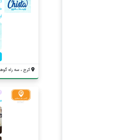
آ
خ
ا
کرج ، سه راه گوهردشت 
م