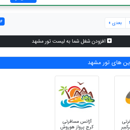
16 مورد یافت 
بعدی »
افزودن شغل شما به لیست تور مشهد
ن های تور مشهد
رتی
آژانس مسافرتی
کبیر
کرج پرواز هوروش