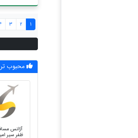
4
3
2
1
محبوب تری
آژانس مساف
ظفر سیر امیر