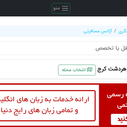
منو
گری
آژانس مسافرتی
وهردشت کرج
انتخاب محله