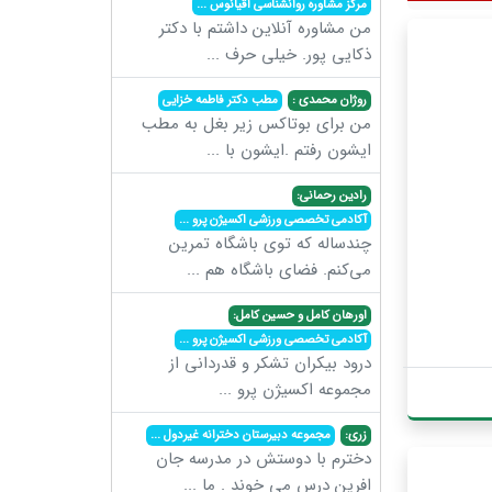
مرکز مشاوره روانشناسی اقیانوس
...
من مشاوره آنلاین داشتم با دکتر
ذکایی پور. خیلی حرف
...
روژان محمدی :
مطب دکتر فاطمه خزایی
من برای بوتاکس زیر بغل به مطب
ایشون رفتم .ایشون با
...
رادین رحمانی:
آکادمی تخصصی ورزشی اکسیژن پرو
...
چندساله که توی باشگاه تمرین
می‌کنم. فضای باشگاه هم
...
اورهان کامل و حسین کامل:
آکادمی تخصصی ورزشی اکسیژن پرو
...
درود بیکران تشکر و قدردانی از
مجموعه اکسیژن پرو
...
زری:
مجموعه دبیرستان دخترانه غیردول
...
دخترم با دوستش در مدرسه جان
افرین درس می خوند . ما
...