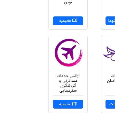
نوین
هدا
عظیمیه
ات
آژانس خدمات
سان
مسافرتی و
گردشگری
سفرمینایی
شت
عظیمیه