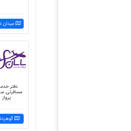
میدان ش
دفتر خدم
مسافرتی سا
پرواز
گوهرد