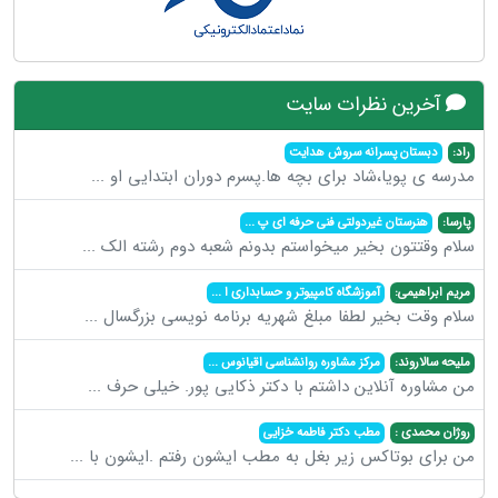
آخرین نظرات سایت
راد:
دبستان پسرانه سروش هدایت
مدرسه ی پویا،شاد برای بچه ها.پسرم دوران ابتدایی او
...
پارسا:
هنرستان غیردولتی فنی حرفه ای پ
...
سلام وقتتون بخیر میخواستم بدونم شعبه دوم رشته الک
...
مریم ابراهیمی:
آموزشگاه کامپیوتر و حسابداری ا
...
سلام وقت بخیر لطفا مبلغ شهریه برنامه نویسی بزرگسال
...
ملیحه سالاروند:
مرکز مشاوره روانشناسی اقیانوس
...
من مشاوره آنلاین داشتم با دکتر ذکایی پور. خیلی حرف
...
روژان محمدی :
مطب دکتر فاطمه خزایی
من برای بوتاکس زیر بغل به مطب ایشون رفتم .ایشون با
...