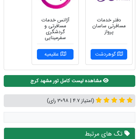
دفتر خدمات
آژانس خدمات
مسافرتی ساسان
مسافرتی و
پرواز
گردشگری
سفرمینایی
گوهردشت
عظیمیه
مشاهده لیست کامل تور مشهد کرج
(امتیاز 4.7 | 3098 رای)
تگ های مرتبط