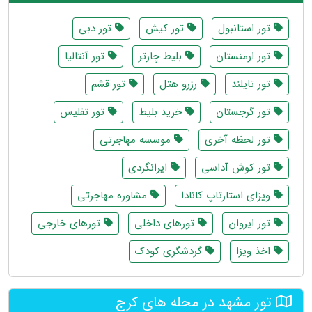
تور استانبول
تور کیش
تور دبی
تور ارمنستان
بلیط چارتر
تور آنتالیا
تور تایلند
رزرو هتل
تور قشم
تور گرجستان
خرید بلیط
تور تفلیس
تور لحظه آخری
موسسه مهاجرتی
تور کوش آداسی
ایرانگردی
ویزای استارتاپ کانادا
مشاوره مهاجرتی
تور ایروان
تورهای داخلی
تورهای خارجی
اخذ ویزا
گردشگری کودک
تور مشهد در محله های کرج