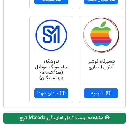
تعمیرگاه گوشی
فروشگاه
آیفون انصاری
سامسونگ موبایل
(نقد/اقساط/
بازنشستگان)
عظیمیه
میدان شهدا
مشاهده لیست کامل نمایندگی Mcdodo کرج