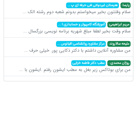
پارسا:
هنرستان غیردولتی فنی حرفه ای پ
...
سلام وقتتون بخیر میخواستم بدونم شعبه دوم رشته الک
...
مریم ابراهیمی:
آموزشگاه کامپیوتر و حسابداری ا
...
سلام وقت بخیر لطفا مبلغ شهریه برنامه نویسی بزرگسال
...
ملیحه سالاروند:
مرکز مشاوره روانشناسی اقیانوس
...
من مشاوره آنلاین داشتم با دکتر ذکایی پور. خیلی حرف
...
روژان محمدی :
مطب دکتر فاطمه خزایی
من برای بوتاکس زیر بغل به مطب ایشون رفتم .ایشون با
...