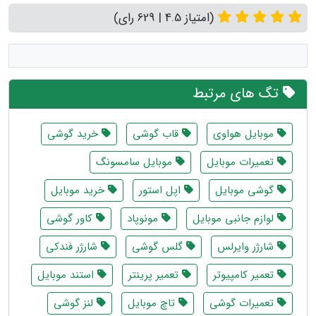
(امتیاز 4.5 | 629 رای)
تگ های مرتبط
موبايل هواوى
قاب گوشی
خرید گوشی
تعمیرات موبایل
موبایل سامسونگ
گوشي موبايل
اپل استور
خرید موبایل
لوازم جانبی موبایل
مونوپاد
کاور گوشی
شارژر وایرلس
گلس گوشی
شارژر فندکی
تعمیر کامپیوتر
تعمیر پرینتر
استند موبایل
تعمیرات گوشی
تاچ موبایل
لنز گوشی