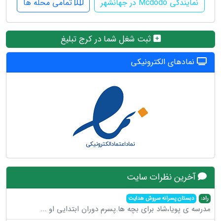
نمایندگی Mcdodo در جهانشهر
تمامی محله ها
ثبت شغل شما در کرج تبلیغ
نمادهای الکترونیکی
آخرین نظرات سایت
راد:
دبستان پسرانه سروش هدایت
مدرسه ی پویا،شاد برای بچه ها.پسرم دوران ابتدایی او
...