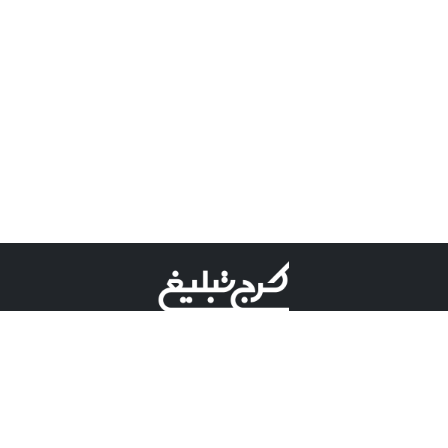
©کرج تبلیغ علامت تجاری ثبت شده در "اداره ثبت برند"
میباشد و هرگونه استفاده از این عنوان با پسوند و پیشوند قابل
پیگیری قضایی میباشد.
دارای نماد اعتبار 1 ستاره از مركز توسعه تجارت الكترونیكی