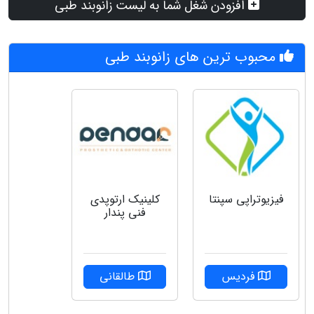
افزودن شغل شما به لیست زانوبند طبی
محبوب ترین های زانوبند طبی
فیزیوتراپی سپنتا
کلینیک ارتوپدی
فنی پندار
فردیس
طالقانی