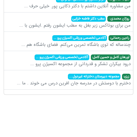
من مشاوره آنلاین داشتم با دکتر ذکایی پور. خیلی حرف
...
روژان محمدی :
مطب دکتر فاطمه خزایی
من برای بوتاکس زیر بغل به مطب ایشون رفتم .ایشون با
...
رادین رحمانی:
آکادمی تخصصی ورزشی اکسیژن پرو
...
چندساله که توی باشگاه تمرین می‌کنم. فضای باشگاه هم
...
اورهان کامل و حسین کامل:
آکادمی تخصصی ورزشی اکسیژن پرو
...
درود بیکران تشکر و قدردانی از مجموعه اکسیژن پرو
...
زری:
مجموعه دبیرستان دخترانه غیردول
...
دخترم با دوستش در مدرسه جان افرین درس می خوند . ما
...