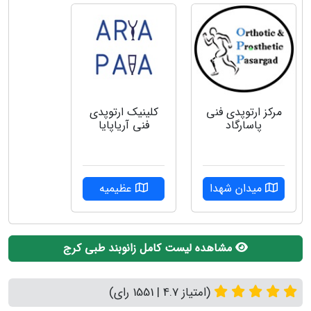
مرکز ارتوپدی فنی
کلینیک ارتوپدی
پاسارگاد
فنی آریاپایا
میدان شهدا
عظیمیه
مشاهده لیست کامل زانوبند طبی کرج
(امتیاز 4.7 | 1551 رای)