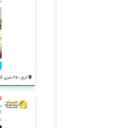
م
کرج ، ۴۵ متری گلشهر ، ابتدای بلوار پونه ...
ه
گ
هن