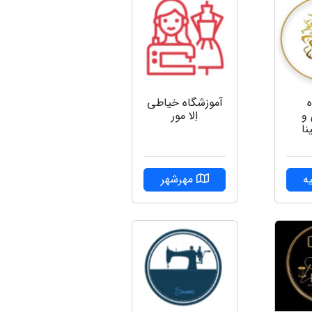
آموزشگاه خیاطی
 و
اِلا مور
نا
ه
مهرشهر