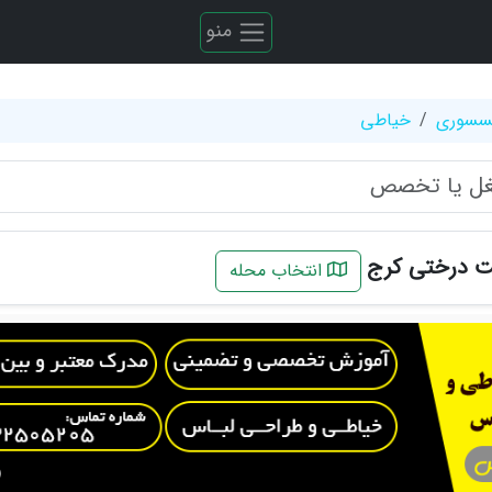
منو
کسسوری
خیاطی
 درختی کرج
انتخاب محله