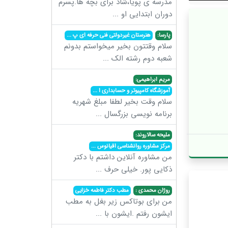
مدرسه ی پویا،شاد برای بچه ها.پسرم
دوران ابتدایی او
...
پارسا:
هنرستان غیردولتی فنی حرفه ای پ
...
سلام وقتتون بخیر میخواستم بدونم
شعبه دوم رشته الک
...
مریم ابراهیمی:
آموزشگاه کامپیوتر و حسابداری ا
...
سلام وقت بخیر لطفا مبلغ شهریه
برنامه نویسی بزرگسال
...
ملیحه سالاروند:
مرکز مشاوره روانشناسی اقیانوس
...
من مشاوره آنلاین داشتم با دکتر
ذکایی پور. خیلی حرف
...
روژان محمدی :
مطب دکتر فاطمه خزایی
من برای بوتاکس زیر بغل به مطب
ایشون رفتم .ایشون با
...