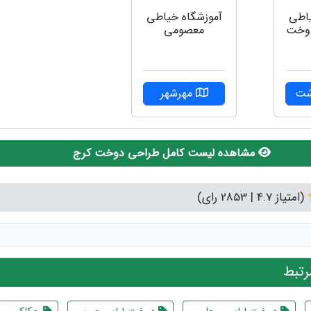
یاطی
آموزشگاه خیاطی
دوخت
معصومی
شت
مهرشهر
مشاهده لیست کامل طراحی دوخت کرج
(امتیاز 4.7 | 2853 رای)
تبط