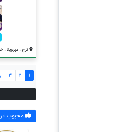
کرج ، مهرویلا ، خی
1
2
3
ب
محبوب تر