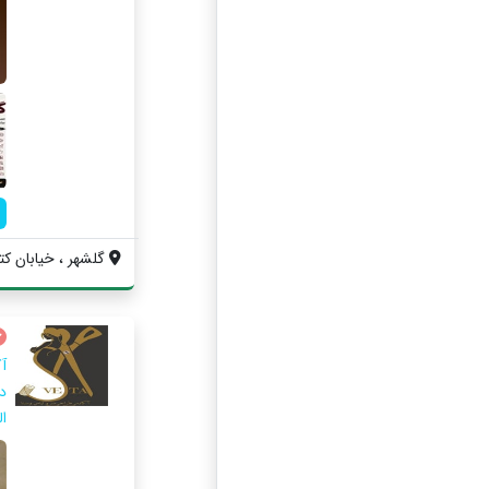
گلشهر ، خیابان کتوی
آ
د
ا