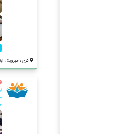
کرج ، مهرویلا ، ابت
ا
س