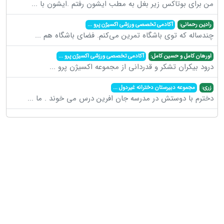
من برای بوتاکس زیر بغل به مطب ایشون رفتم .ایشون با
...
رادین رحمانی:
آکادمی تخصصی ورزشی اکسیژن پرو
...
چندساله که توی باشگاه تمرین می‌کنم. فضای باشگاه هم
...
اورهان کامل و حسین کامل:
آکادمی تخصصی ورزشی اکسیژن پرو
...
درود بیکران تشکر و قدردانی از مجموعه اکسیژن پرو
...
زری:
مجموعه دبیرستان دخترانه غیردول
...
دخترم با دوستش در مدرسه جان افرین درس می خوند . ما
...