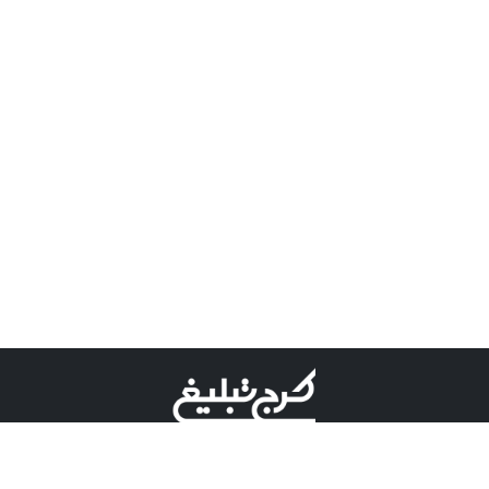
©کرج تبلیغ علامت تجاری ثبت شده در "اداره ثبت برند"