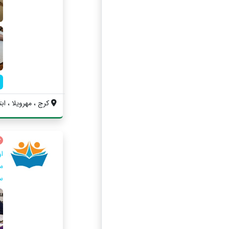
کرج ، مهرویلا ، ابت
ا
س