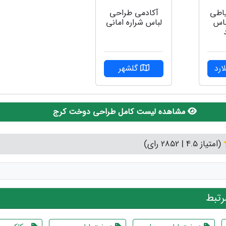
یاطی
آکادمی طراحی
باس
لباس شراره امانی
ارد
گلشهر
مشاهده لیست کامل طراحی دوخت کرج
(امتیاز 4.5 | 2852 رای)
تبط