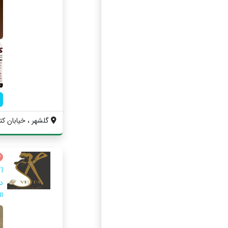
گلشهر ، خیابان کتوی
آ
د
ا