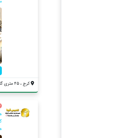
م
کرج ، ۴۵ متری گلشهر ، ابتدای بلوار پونه ...
ه
گ
هن