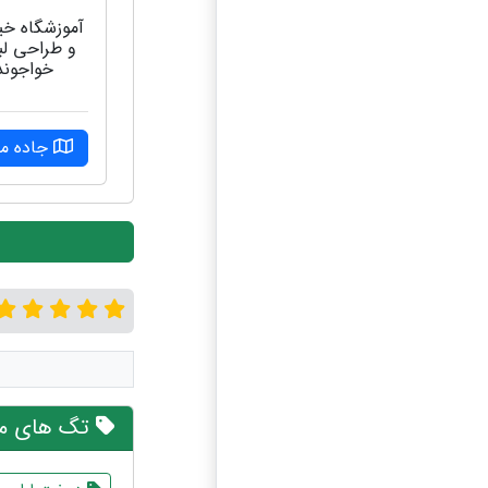
آموزشگاه خ
و طراحی ل
خواجوند
جاده مل
تگ های مر