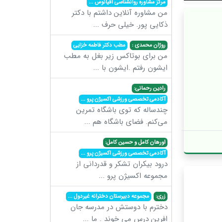
مرکز مشاوره روانشناسی اقیانوس
...
من مشاوره آنلاین داشتم با دکتر
ذکایی پور. خیلی حرف
...
روژان محمدی :
مطب دکتر فاطمه خزایی
من برای بوتاکس زیر بغل به مطب
ایشون رفتم .ایشون با
...
رادین رحمانی:
آکادمی تخصصی ورزشی اکسیژن پرو
...
چندساله که توی باشگاه تمرین
می‌کنم. فضای باشگاه هم
...
اورهان کامل و حسین کامل:
آکادمی تخصصی ورزشی اکسیژن پرو
...
درود بیکران تشکر و قدردانی از
مجموعه اکسیژن پرو
...
زری:
مجموعه دبیرستان دخترانه غیردول
...
دخترم با دوستش در مدرسه جان
افرین درس می خوند . ما
...