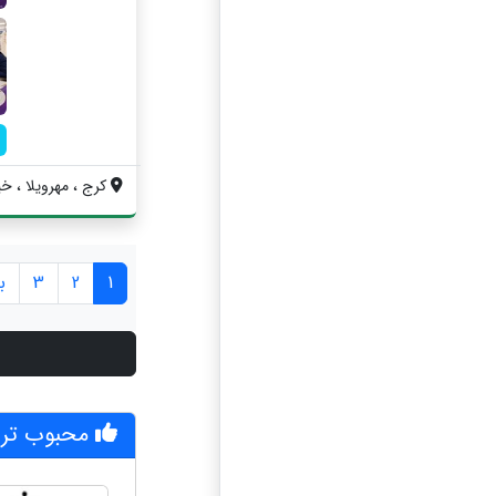
کرج ، مهرویلا ، خی
1
2
3
ب
محبوب تر