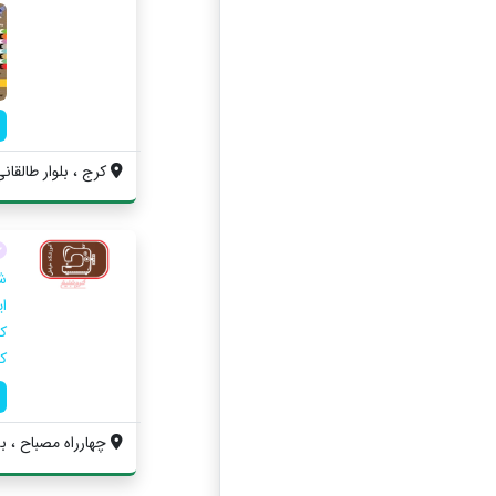
کرج ، بلوار طالقان
ش
ک
چهارراه مصباح ، به