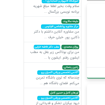
آموزشگاه کامپیوتر و حسابداری ا
...
سلام وقت بخیر لطفا مبلغ شهریه
برنامه نویسی بزرگسال
...
ملیحه سالاروند:
مرکز مشاوره روانشناسی اقیانوس
...
من مشاوره آنلاین داشتم با دکتر
ذکایی پور. خیلی حرف
...
روژان محمدی :
مطب دکتر فاطمه خزایی
من برای بوتاکس زیر بغل به مطب
ایشون رفتم .ایشون با
...
رادین رحمانی:
آکادمی تخصصی ورزشی اکسیژن پرو
...
چندساله که توی باشگاه تمرین
می‌کنم. فضای باشگاه هم
...
اورهان کامل و حسین کامل:
آکادمی تخصصی ورزشی اکسیژن پرو
...
درود بیکران تشکر و قدردانی از