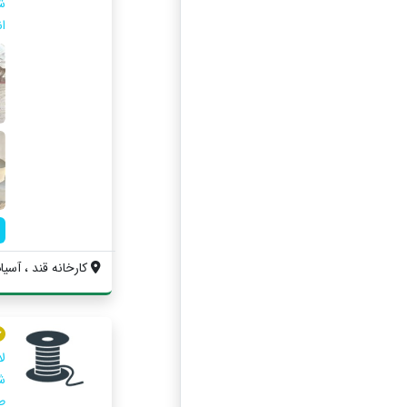
ش
ان
کارخانه قند ، آسیا
ل
ش
ط