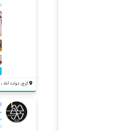
کا
کرج، دولت آباد ، 
م
س
ت