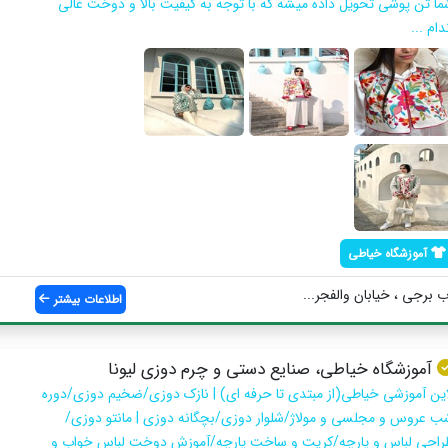
ما تن پوشی تحویل داده میشه که با توجه به کیفیت بالا و دوخت عالی
دام ...
آموزشگاه خیاطی
ب برجی ، خیابان والفجر...
اطلاعات بیشتر
آموزشگاه خیاطی، صنایع دستی و چرم دوزی لیونا
این آموزشی خیاطی(از مبتدی تا حرفه ای) | نازک دوزی/ضخیم دوزی/دوره
ب عروس و مجلسی و مولاژ/شلوار دوزی/بچگانه دوزی | مانتو دوزی/
راحی لباس و پارچه/کریت و ساخت پارچه/آموزش دوخت لباس خواب و