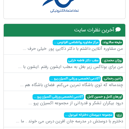
آخرین نظرات سایت
ملیحه سالاروند:
مرکز مشاوره روانشناسی اقیانوس
...
من مشاوره آنلاین داشتم با دکتر ذکایی پور. خیلی حرف
...
روژان محمدی :
مطب دکتر فاطمه خزایی
من برای بوتاکس زیر بغل به مطب ایشون رفتم .ایشون با
...
رادین رحمانی:
آکادمی تخصصی ورزشی اکسیژن پرو
...
چندساله که توی باشگاه تمرین می‌کنم. فضای باشگاه هم
...
اورهان کامل و حسین کامل:
آکادمی تخصصی ورزشی اکسیژن پرو
...
درود بیکران تشکر و قدردانی از مجموعه اکسیژن پرو
...
زری:
مجموعه دبیرستان دخترانه غیردول
...
دخترم با دوستش در مدرسه جان افرین درس می خوند . ما
...