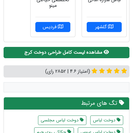
مینو
گلشهر
فردیس
مشاهده لیست کامل طراحی دوخت کرج
(امتیاز 4.6 | 2852 رای)
تگ های مرتبط
دوخت لباس
دوخت لباس مجلسی
دوخت لباس عروس
حکاکی روی چرم