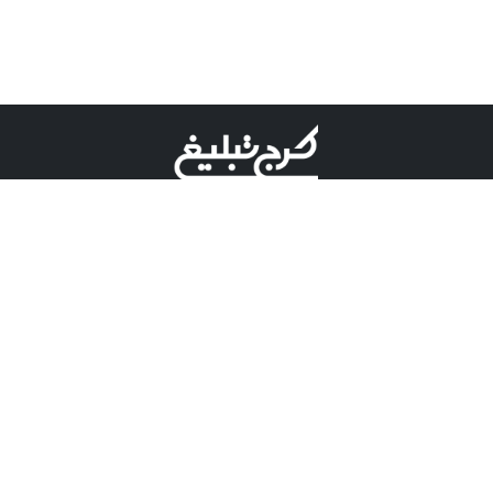
©کرج تبلیغ علامت تجاری ثبت شده در "اداره ثبت برند"
میباشد و هرگونه استفاده از این عنوان با پسوند و پیشوند قابل
پیگیری قضایی میباشد.
دارای نماد اعتبار 1 ستاره از مركز توسعه تجارت الكترونیكی
وزارت صنعت، معدن و تجارت.
مسئولیت آگهی های درج شده در این سایت بر عهده آگهی
دهنده می باشد.
تعرفه تبلیغات