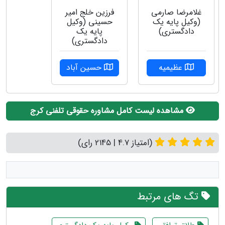
غلامرضا صارمی
فرزین خلج امیر
(وکیل پایه یک
حسینی (وکیل
دادگستری)
پایه یک
دادگستری)
عظیمیه
حسین آباد
مشاهده لیست کامل مشاوره حقوقی تلفنی کرج
(امتیاز 4.7 | 2145 رای)
تگ های مرتبط