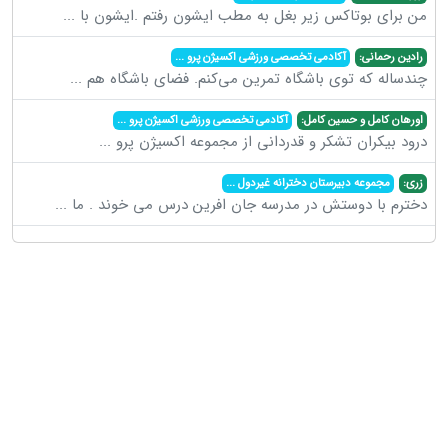
من برای بوتاکس زیر بغل به مطب ایشون رفتم .ایشون با
...
رادین رحمانی:
آکادمی تخصصی ورزشی اکسیژن پرو
...
چندساله که توی باشگاه تمرین می‌کنم. فضای باشگاه هم
...
اورهان کامل و حسین کامل:
آکادمی تخصصی ورزشی اکسیژن پرو
...
درود بیکران تشکر و قدردانی از مجموعه اکسیژن پرو
...
زری:
مجموعه دبیرستان دخترانه غیردول
...
دخترم با دوستش در مدرسه جان افرین درس می خوند . ما
...