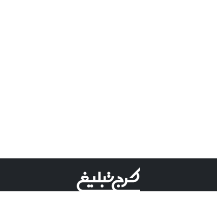
©کرج تبلیغ علامت تجاری ثبت شده در "اداره ثبت برند"