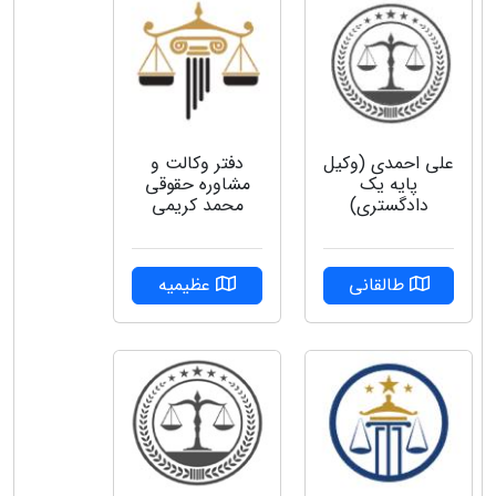
علی احمدی (وکیل
دفتر وکالت و
پایه یک
مشاوره حقوقی
دادگستری)
محمد کریمی
طالقانی
عظیمیه