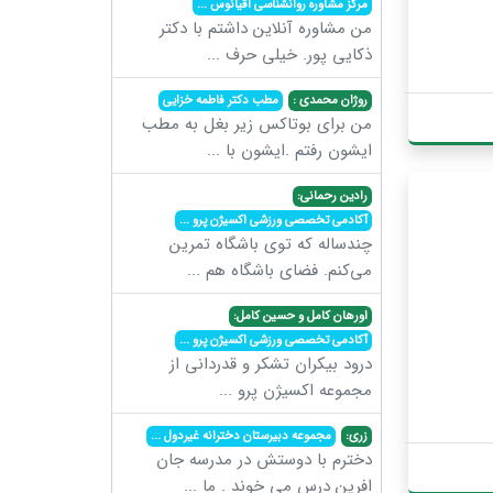
مرکز مشاوره روانشناسی اقیانوس
...
من مشاوره آنلاین داشتم با دکتر
ذکایی پور. خیلی حرف
...
روژان محمدی :
مطب دکتر فاطمه خزایی
من برای بوتاکس زیر بغل به مطب
ایشون رفتم .ایشون با
...
رادین رحمانی:
آکادمی تخصصی ورزشی اکسیژن پرو
...
چندساله که توی باشگاه تمرین
می‌کنم. فضای باشگاه هم
...
اورهان کامل و حسین کامل:
آکادمی تخصصی ورزشی اکسیژن پرو
...
درود بیکران تشکر و قدردانی از
مجموعه اکسیژن پرو
...
زری:
مجموعه دبیرستان دخترانه غیردول
...
دخترم با دوستش در مدرسه جان
افرین درس می خوند . ما
...