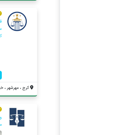
ق
س
کا
کرج ، مهرشهر ، خیابان ۲۰۵ ، مجتمع 
و
م