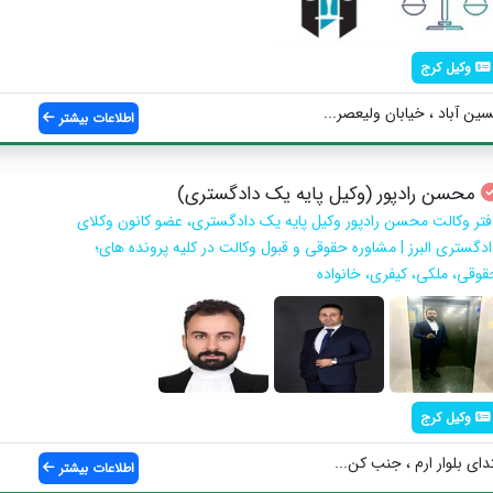
وکیل کرج
ین آباد ، خیابان ولیعصر...
اطلاعات بیشتر
محسن رادپور (وکیل پایه یک دادگستری)
فتر وکالت محسن رادپور وکیل پایه یک دادگستری، عضو کانون وکلای
ادگستری البرز | مشاوره حقوقی و قبول وکالت در کلیه پرونده های؛
قوقی، ملکی، کیفری، خانواده
وکیل کرج
دای بلوار ارم ، جنب کن...
اطلاعات بیشتر