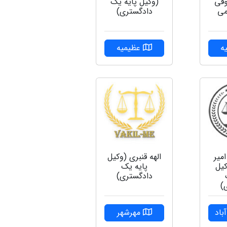
وقی
(وکیل پایه یک
می
دادگستری)
ه
عظیمیه
میر
الهه قنبری (وکیل
یل
پایه یک
دادگستری)
)
اد
مهرشهر