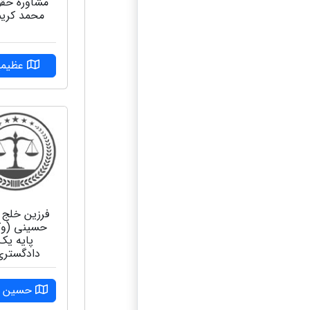
مشاوره حق
محمد کری
عظیمی
فرزین خلج ا
حسینی (وک
پایه یک
دادگستری
حسین آب