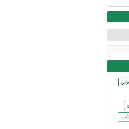
وقی
ی
بتی