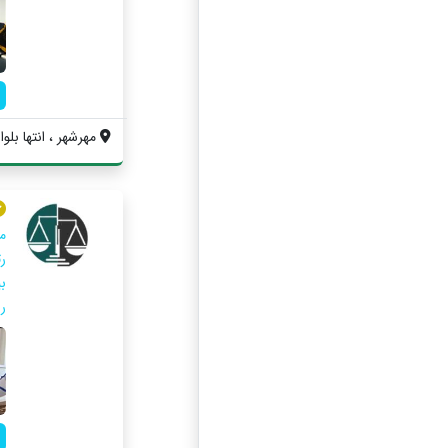
مهرشهر ، انتها بلوار 
م
ر.