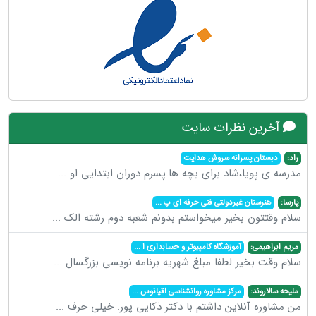
آخرین نظرات سایت
راد:
دبستان پسرانه سروش هدایت
مدرسه ی پویا،شاد برای بچه ها.پسرم دوران ابتدایی او
...
پارسا:
هنرستان غیردولتی فنی حرفه ای پ
...
سلام وقتتون بخیر میخواستم بدونم شعبه دوم رشته الک
...
مریم ابراهیمی:
آموزشگاه کامپیوتر و حسابداری ا
...
سلام وقت بخیر لطفا مبلغ شهریه برنامه نویسی بزرگسال
...
ملیحه سالاروند:
مرکز مشاوره روانشناسی اقیانوس
...
من مشاوره آنلاین داشتم با دکتر ذکایی پور. خیلی حرف
...