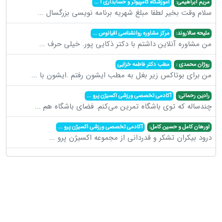
مریم ابراهیمی:
آموزشگاه کامپیوتر و حسابداری ا
...
سلام وقت بخیر لطفا مبلغ شهریه برنامه نویسی بزرگسال
...
ملیحه سالاروند:
مرکز مشاوره روانشناسی اقیانوس
...
من مشاوره آنلاین داشتم با دکتر ذکایی پور. خیلی حرف
...
روژان محمدی :
مطب دکتر فاطمه خزایی
من برای بوتاکس زیر بغل به مطب ایشون رفتم .ایشون با
...
رادین رحمانی:
آکادمی تخصصی ورزشی اکسیژن پرو
...
چندساله که توی باشگاه تمرین می‌کنم. فضای باشگاه هم
...
اورهان کامل و حسین کامل:
آکادمی تخصصی ورزشی اکسیژن پرو
...
درود بیکران تشکر و قدردانی از مجموعه اکسیژن پرو
...