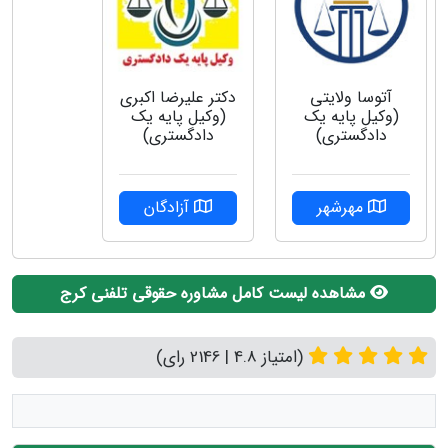
آتوسا ولایتی
دکتر علیرضا اکبری
(وکیل پایه یک
(وکیل پایه یک
دادگستری)
دادگستری)
مهرشهر
آزادگان
مشاهده لیست کامل مشاوره حقوقی تلفنی کرج
(امتیاز 4.8 | 2146 رای)