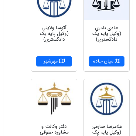
هادی نادری
آتوسا ولایتی
(وکیل پایه یک
(وکیل پایه یک
دادگستری)
دادگستری)
میان جاده
مهرشهر
غلامرضا صارمی
دفتر وکالت و
(وکیل پایه یک
مشاوره حقوقی