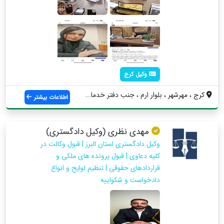
وکیل کرج
کرج ، مهرشهر ، بلوار ارم ، جنب دفتر خدما...
اطلاعات بیشتر
مهدی نظری (وکیل دادگستری)
وکیل دادگستری استان البرز | قبول وکالت در
کلیه دعاوی | قبول پرونده های ملکی و
قراردادهای حقوقی | تنظیم لوایح و انواع
دادخواست و شکواییه