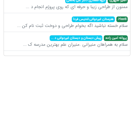
المیرا سپهری:
گروه معماری دکتر علی بخشی
ممنون از طراحی زیبا و حرفه ای که روی پروژم انجام د
...
Hasti:
هنرستان غیردولتی تندیس فردا
سلام خسته نباشید اگه بخوام طراحی و دوخت ثبت نام کن
...
پروانه امین زاده:
پیش دبستان و دبستان غیردولتی د
...
سلام به همراهان منیرانی .منیران علم بهترین مدرسه ک
...