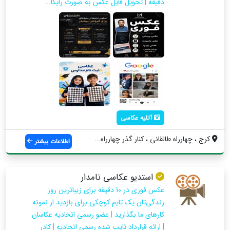
دقیقه | تحویل فایل عکس به صورت رایگا...
آتلیه عکاسی
کرج ، چهارراه طالقانی ، کنار گذر چهارراه...
اطلاعات بیشتر
استدیو عکاسی نامدار
عکس فوری در 10 دقیقه برای زیباترین روز
زندگی‌تان یک تایم کوچکی برای بازدید از نمونه
کارهای ما بگذارید | عضو رسمی اتحادیه عکاسان
| ارائه قرارداد تایپ شده رسمی اتحادیه | کادر