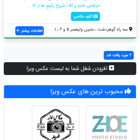
حرفه‌ای خانم و آقا | شروع پکیج ها از 12....
آتلیه عکاسی
سه راه گوهردشت ، مابین ولیعصر 5 و 6 ، اس...
اطلاعات بیشتر
2 مورد یافت شد
افزودن شغل شما به لیست عکس ویزا
محبوب ترین های عکس ویزا