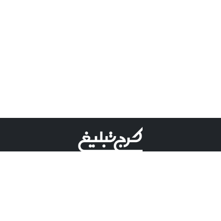
©کرج تبلیغ علامت تجاری ثبت شده در "اداره ثبت برند"
میباشد و هرگونه استفاده از این عنوان با پسوند و پیشوند قابل
پیگیری قضایی میباشد.
دارای نماد اعتبار 1 ستاره از مركز توسعه تجارت الكترونیكی
وزارت صنعت، معدن و تجارت.