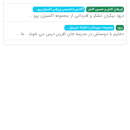
اورهان کامل و حسین کامل:
آکادمی تخصصی ورزشی اکسیژن پرو
...
درود بیکران تشکر و قدردانی از مجموعه اکسیژن پرو
...
زری:
مجموعه دبیرستان دخترانه غیردول
...
دخترم با دوستش در مدرسه جان افرین درس می خوند . ما
...