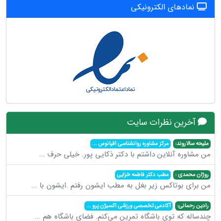
نمادهای الکترونیکی
آخرین نظرات سایت
ملیحه سالاروند:
مرکز مشاوره روانشناسی اقیانوس
...
من مشاوره آنلاین داشتم با دکتر ذکایی پور. خیلی حرف
...
روژان محمدی :
مطب دکتر فاطمه خزایی
من برای بوتاکس زیر بغل به مطب ایشون رفتم .ایشون با
...
رادین رحمانی:
آکادمی تخصصی ورزشی اکسیژن پرو
...
چندساله که توی باشگاه تمرین می‌کنم. فضای باشگاه هم
...