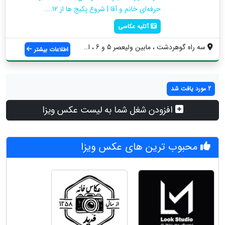
حرفه‌ای خانم و آقا | شروع پکیج ها از 12....
آتلیه عکاسی
سه راه گوهردشت ، مابین ولیعصر 5 و 6 ، اس...
اطلاعات بیشتر
2 مورد یافت شد
افزودن شغل شما به لیست عکس ویزا
محبوب ترین های عکس ویزا