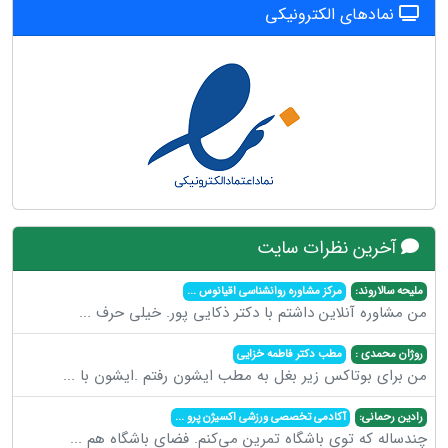
نمادهای الکترونیکی
آخرین نظرات سایت
ملیحه سالاروند:
مرکز مشاوره روانشناسی اقیانوس
...
من مشاوره آنلاین داشتم با دکتر ذکایی پور. خیلی حرف
...
روژان محمدی :
مطب دکتر فاطمه خزایی
من برای بوتاکس زیر بغل به مطب ایشون رفتم .ایشون با
...
رادین رحمانی:
آکادمی تخصصی ورزشی اکسیژن پرو
...
چندساله که توی باشگاه تمرین می‌کنم. فضای باشگاه هم
...