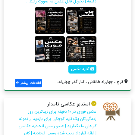
دقیقه | تحویل فایل عکس به صورت رایگا...
آتلیه عکاسی
کرج ، چهارراه طالقانی ، کنار گذر چهارراه...
اطلاعات بیشتر
استدیو عکاسی نامدار
عکس فوری در 10 دقیقه برای زیباترین روز
زندگی‌تان یک تایم کوچکی برای بازدید از نمونه
کارهای ما بگذارید | عضو رسمی اتحادیه عکاسان
| ارائه قرارداد تایپ شده رسمی اتحادیه | کادر