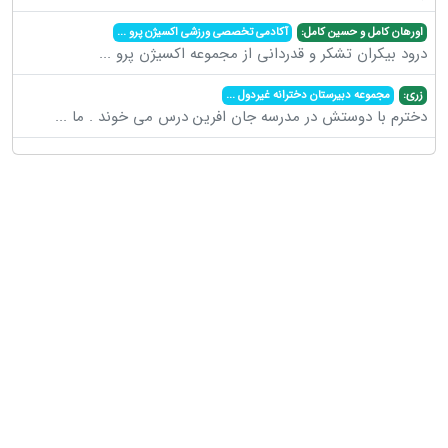
اورهان کامل و حسین کامل:
آکادمی تخصصی ورزشی اکسیژن پرو
...
درود بیکران تشکر و قدردانی از مجموعه اکسیژن پرو
...
زری:
مجموعه دبیرستان دخترانه غیردول
...
دخترم با دوستش در مدرسه جان افرین درس می خوند . ما
...