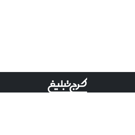
©کرج تبلیغ علامت تجاری ثبت شده در "اداره ثبت برند"
میباشد و هرگونه استفاده از این عنوان با پسوند و پیشوند قابل
پیگیری قضایی میباشد.
دارای نماد اعتبار 1 ستاره از مركز توسعه تجارت الكترونیكی
وزارت صنعت، معدن و تجارت.