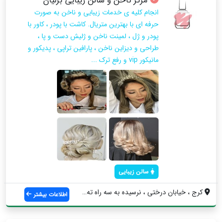
مرکز ناخن و سالن زیبایی برلیان
انجام کلیه ی خدمات زیبایی و ناخن به صورت
حرفه ای با بهترین متریال. کاشت با پودر ، کاور با
پودر و ژل ، لمینت ناخن و ژلیش دست و پا ،
طراحی و دیزاین ناخن ، پارافین تراپی ، پدیکور و
مانیکور vip و رفع ترک ...
سالن زیبایی
کرج ، خیابان درختی ، نرسیده به سه راه ته...
اطلاعات بیشتر