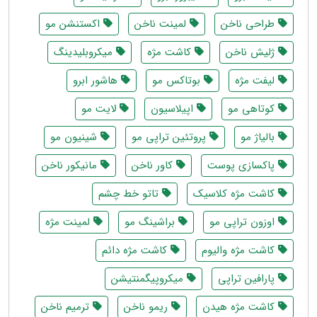
طراحی ناخن
لمینت ناخن
اکستنشن مو
ژلیش ناخن
کاشت مژه
میکروبلیدینگ
لیفت مژه
بوتاکس مو
هاشور ابرو
کوتاهی مو
اپیلاسیون
لایت مو
بالیاژ مو
پروتئین تراپی مو
شینیون مو
پاکسازی پوست
کاور ناخن
مانیکور ناخن
کاشت مژه کلاسیک
تاتو خط چشم
اوزون تراپی مو
براشینگ مو
لمینت مژه
کاشت مژه والیوم
کاشت مژه دائم
پارافین تراپی
میکروپیگمنتیشن
کاشت مژه هیدن
ریمو ناخن
ترمیم ناخن