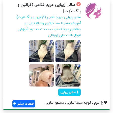
سالن زیبایی مریم غلامی (کراتین و
رنگ لایت)
سالن زیبایی مریم غلامی (کراتین و رنگ لایت)
آموزش صفر تا صد كراتين وانواع تراپي و
بوتاكس مو با تخفيف به مدت محدود آموزش
انواع بافت هاي ژورنالي
سالن زیبایی
خ دوم ، كوچه سينما ساويز ، مجتمع ساويز
اطلاعات بیشتر