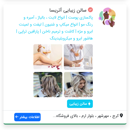
سالن زیبایی آتریسا
پاکسازی پوست | انواع لایت ، بالیاژ ، آمبره و
رنگ مو | انواع میکاپ و شنیون | لیفت و لمینت
ابرو و مژه | کاشت و ترمیم ناخن | پارافین تراپی |
هاشور ابرو و میکروبلیدینگ
سالن زیبایی
کرج ، مهرشهر ، بلوار ارم ، بالای فروشگاه...
اطلاعات بیشتر