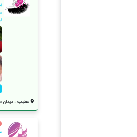
ا
مگ
ل
عظیمیه ، میدان م
س