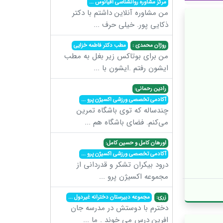
مرکز مشاوره روانشناسی اقیانوس
...
من مشاوره آنلاین داشتم با دکتر
ذکایی پور. خیلی حرف
...
روژان محمدی :
مطب دکتر فاطمه خزایی
من برای بوتاکس زیر بغل به مطب
ایشون رفتم .ایشون با
...
رادین رحمانی:
آکادمی تخصصی ورزشی اکسیژن پرو
...
چندساله که توی باشگاه تمرین
می‌کنم. فضای باشگاه هم
...
اورهان کامل و حسین کامل:
آکادمی تخصصی ورزشی اکسیژن پرو
...
درود بیکران تشکر و قدردانی از
مجموعه اکسیژن پرو
...
زری:
مجموعه دبیرستان دخترانه غیردول
...
دخترم با دوستش در مدرسه جان
افرین درس می خوند . ما
...