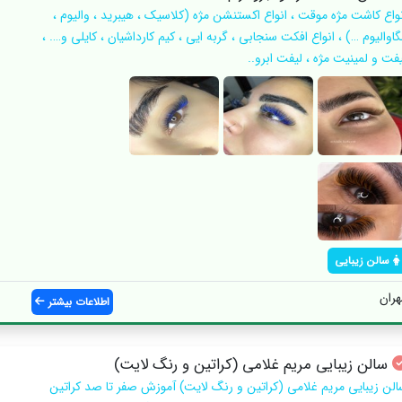
نواع کاشت مژه موقت ، انواع اکستنشن مژه (کلاسیک ، هیبرید ، والیوم ،
اوالیوم …) ، انواع افکت سنجابی ، گربه ایی ، کیم کارداشیان ، کایلی و…. ،
یفت و لمینیت مژه ، لیفت ابرو..
سالن زیبایی
هران
اطلاعات بیشتر
سالن زیبایی مریم غلامی (کراتین و رنگ لایت)
الن زیبایی مریم غلامی (کراتین و رنگ لایت) آموزش صفر تا صد كراتين