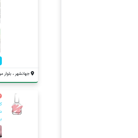
جهانشهر ، بلوار مول
ک
د
ب