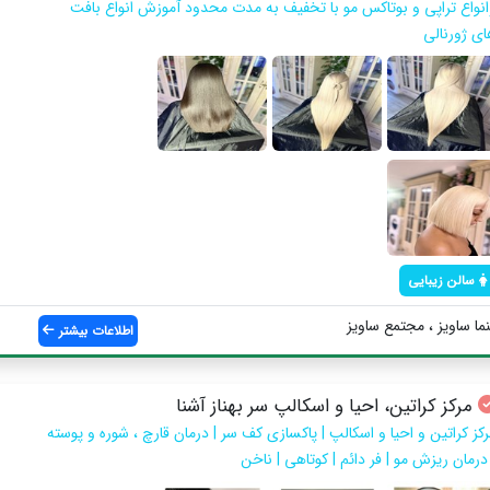
انواع تراپي و بوتاكس مو با تخفيف به مدت محدود آموزش انواع بافت
اي ژورنالي
سالن زیبایی
ا ساويز ، مجتمع ساويز
اطلاعات بیشتر
مرکز کراتین، احیا و اسکالپ سر بهناز آشنا
رکز کراتین و احیا و اسکالپ | پاکسازی کف سر | درمان قارچ ، شوره و پوسته
 درمان ریزش مو | فر دائم | کوتاهی | ناخن