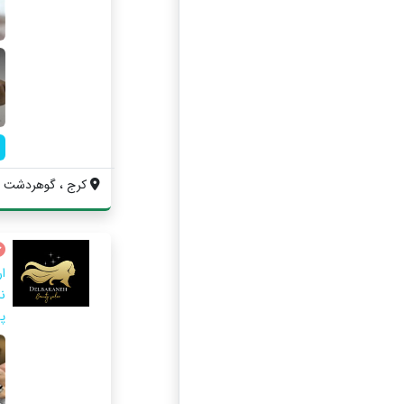
کرج ، گوهردشت ف
ا
نا
پ