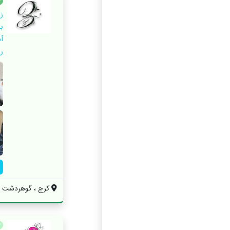
ز
ب
آ
را
کرج ، گوهردشت ، 