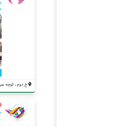
و
ه
خ دوم ، كوچه سينم
م
،