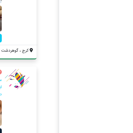
کرج ، گوهردشت ، اب
س
ا
د