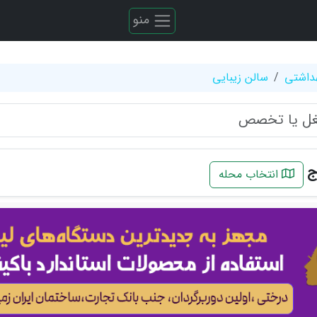
منو
هداشتی
سالن زیبایی
ج
انتخاب محله