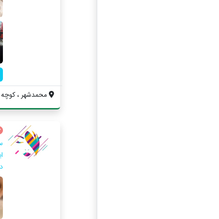
محمدشهر ، کوچه کب
س
ا
د