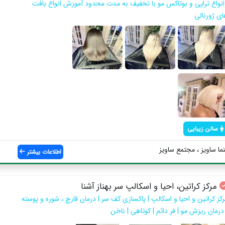
انواع تراپي و بوتاكس مو با تخفيف به مدت محدود آموزش انواع بافت
اي ژورنالي
سالن زیبایی
ا ساويز ، مجتمع ساويز
اطلاعات بیشتر
مرکز کراتین، احیا و اسکالپ سر بهناز آشنا
رکز کراتین و احیا و اسکالپ | پاکسازی کف سر | درمان قارچ ، شوره و پوسته
 درمان ریزش مو | فر دائم | کوتاهی | ناخن