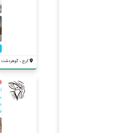
کرج ، گوهردشت ف
آ
س
ش
لا