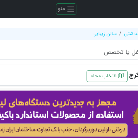
منو
هداشتی
سالن زیبایی
کرج
انتخاب محله