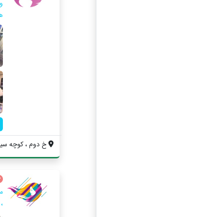
و
ه
خ دوم ، كوچه سينم
م
،