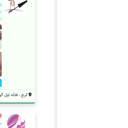
ا
ت
ن
کرج ، فلکه اول گ
س