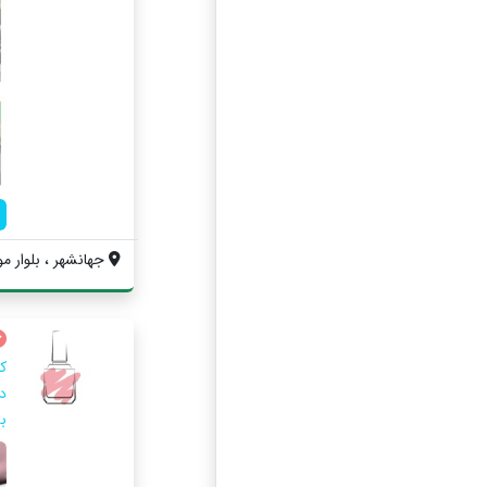
جهانشهر ، بلوار مول
ک
د
ب