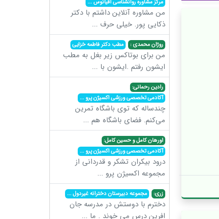
مرکز مشاوره روانشناسی اقیانوس
...
من مشاوره آنلاین داشتم با دکتر
ذکایی پور. خیلی حرف
...
روژان محمدی :
مطب دکتر فاطمه خزایی
من برای بوتاکس زیر بغل به مطب
ایشون رفتم .ایشون با
...
رادین رحمانی:
آکادمی تخصصی ورزشی اکسیژن پرو
...
چندساله که توی باشگاه تمرین
می‌کنم. فضای باشگاه هم
...
اورهان کامل و حسین کامل:
آکادمی تخصصی ورزشی اکسیژن پرو
...
درود بیکران تشکر و قدردانی از
مجموعه اکسیژن پرو
...
زری:
مجموعه دبیرستان دخترانه غیردول
...
دخترم با دوستش در مدرسه جان
افرین درس می خوند . ما
...