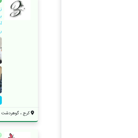
ز
ب
آ
را
کرج ، گوهردشت ، 