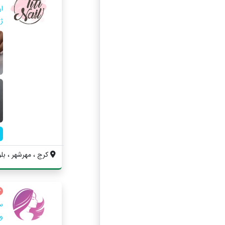
ار
ژ
کرج ، مهرشهر ، بلو
س
و