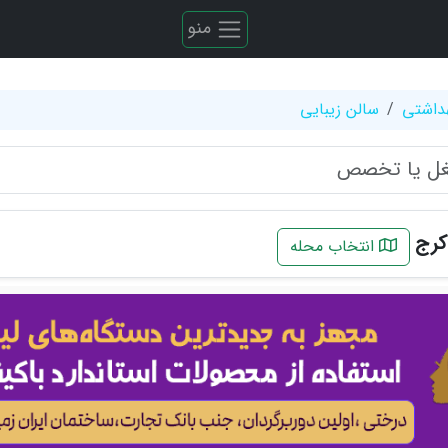
منو
هداشتی
سالن زیبایی
کرج
انتخاب محله