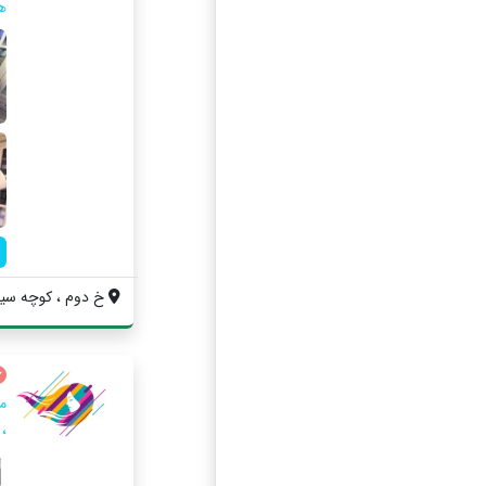
ه
خ دوم ، كوچه سينم
م
،