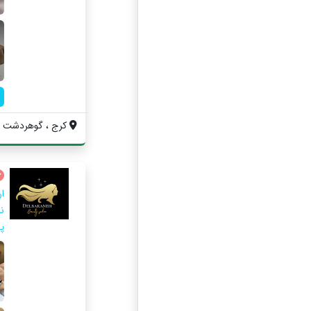
کرج ، گوهردشت ف
ا
نا
پ