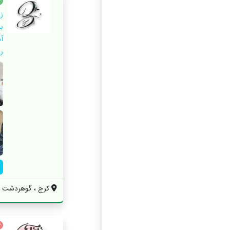
ز
ب
آ
را
کرج ، گوهردشت ، 