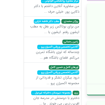
مرکز مشاوره روانشناسی اقیانوس
...
من مشاوره آنلاین داشتم با دکتر
ذکایی پور. خیلی حرف
...
روژان محمدی :
مطب دکتر فاطمه خزایی
من برای بوتاکس زیر بغل به مطب
ایشون رفتم .ایشون با
...
رادین رحمانی:
آکادمی تخصصی ورزشی اکسیژن پرو
...
چندساله که توی باشگاه تمرین
می‌کنم. فضای باشگاه هم
...
اورهان کامل و حسین کامل:
آکادمی تخصصی ورزشی اکسیژن پرو
...
درود بیکران تشکر و قدردانی از
مجموعه اکسیژن پرو
...
زری:
مجموعه دبیرستان دخترانه غیردول
...
دخترم با دوستش در مدرسه جان
افرین درس می خوند . ما
...