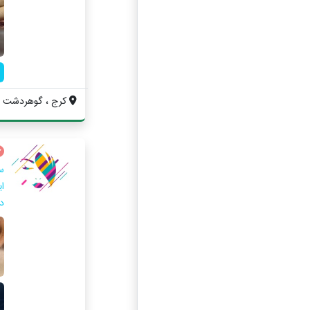
کرج ، گوهردشت ، اب
س
ا
د