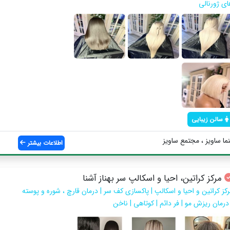
اي ژورنالي
سالن زیبایی
ا ساويز ، مجتمع ساويز
اطلاعات بیشتر
مرکز کراتین، احیا و اسکالپ سر بهناز آشنا
رکز کراتین و احیا و اسکالپ | پاکسازی کف سر | درمان قارچ ، شوره و پوسته
 درمان ریزش مو | فر دائم | کوتاهی | ناخن