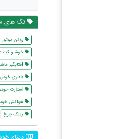
تگ های مر
روغن موتور
خوشبو کننده
آفتابگیر ماش
باطری خودرو
استارت خودر
هواکش خودر
رینگ چرخ
دینام خود