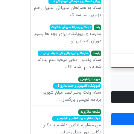
پیش دبستان و دبستان غیردولتی د
...
سلام به همراهان منیرانی .منیران علم
بهترین مدرسه ک
...
راد:
دبستان پسرانه سروش هدایت
مدرسه ی پویا،شاد برای بچه ها.پسرم
دوران ابتدایی او
...
پارسا:
هنرستان غیردولتی فنی حرفه ای پ
...
سلام وقتتون بخیر میخواستم بدونم
شعبه دوم رشته الک
...
مریم ابراهیمی:
آموزشگاه کامپیوتر و حسابداری ا
...
سلام وقت بخیر لطفا مبلغ شهریه
برنامه نویسی بزرگسال
...
ملیحه سالاروند:
مرکز مشاوره روانشناسی اقیانوس
...
من مشاوره آنلاین داشتم با دکتر
ذکایی پور. خیلی حرف
...