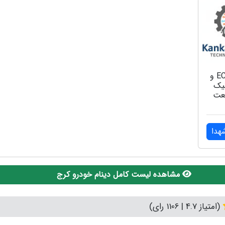
آموزشگاه ECU و
نیک
عت
هدا
مشاهده لیست کامل دینام خودرو کرج
(امتیاز 4.7 | 1106 رای)