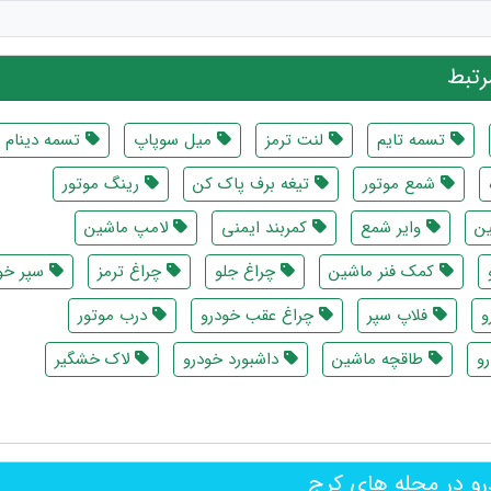
تبط
تسمه تایم
لنت ترمز
میل سوپاپ
تسمه دینام
شمع موتور
تیغه برف پاک کن
رینگ موتور
ین
وایر شمع
کمربند ایمنی
لامپ ماشین
کمک فنر ماشین
چراغ جلو
چراغ ترمز
سپر خو
و
فلاپ سپر
چراغ عقب خودرو
درب موتور
و
طاقچه ماشین
داشبورد خودرو
لاک خشگیر
رو در محله های کرج