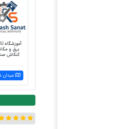
برق و مکا
کنکاش صن
میدان ش