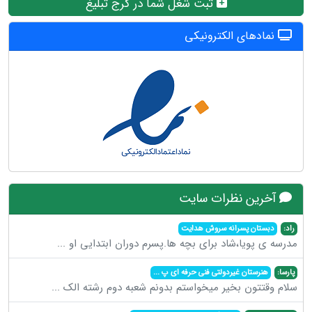
ثبت شغل شما در کرج تبلیغ
نمادهای الکترونیکی
آخرین نظرات سایت
راد:
دبستان پسرانه سروش هدایت
مدرسه ی پویا،شاد برای بچه ها.پسرم دوران ابتدایی او
...
پارسا:
هنرستان غیردولتی فنی حرفه ای پ
...
سلام وقتتون بخیر میخواستم بدونم شعبه دوم رشته الک
...