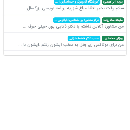
مریم ابراهیمی:
آموزشگاه کامپیوتر و حسابداری ا
...
سلام وقت بخیر لطفا مبلغ شهریه برنامه نویسی بزرگسال
...
ملیحه سالاروند:
مرکز مشاوره روانشناسی اقیانوس
...
من مشاوره آنلاین داشتم با دکتر ذکایی پور. خیلی حرف
...
روژان محمدی :
مطب دکتر فاطمه خزایی
من برای بوتاکس زیر بغل به مطب ایشون رفتم .ایشون با
...