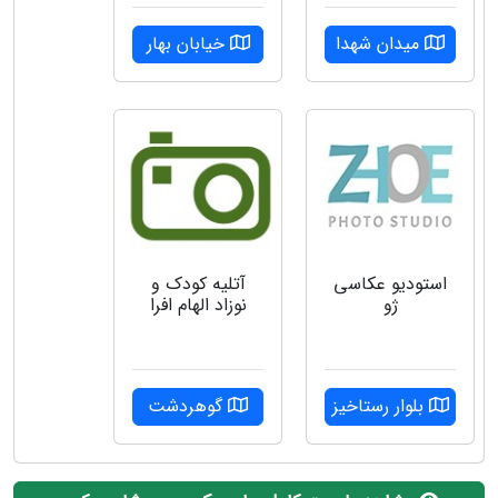
میدان شهدا
خیابان بهار
استودیو عکاسی
آتلیه کودک و
ژو
نوزاد الهام افرا
بلوار رستاخیز
گوهردشت