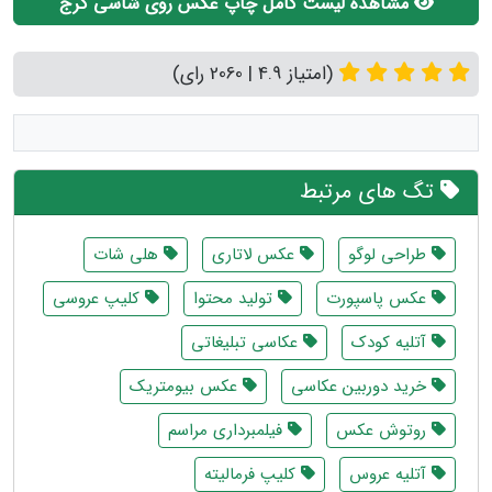
مشاهده لیست کامل چاپ عکس روی شاسی کرج
(امتیاز 4.9 | 2060 رای)
تگ های مرتبط
طراحی لوگو
عکس لاتاری
هلی شات
عکس پاسپورت
تولید محتوا
کلیپ عروسی
آتلیه کودک
عکاسی تبلیغاتی
خرید دوربین عکاسی
عکس بیومتریک
روتوش عکس
فیلمبرداری مراسم
آتلیه عروس
کلیپ فرمالیته