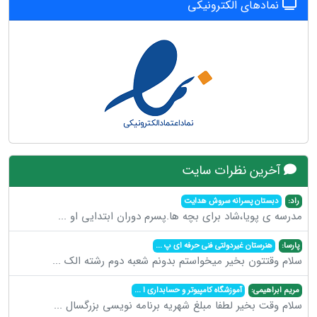
نمادهای الکترونیکی
آخرین نظرات سایت
راد:
دبستان پسرانه سروش هدایت
مدرسه ی پویا،شاد برای بچه ها.پسرم دوران ابتدایی او
...
پارسا:
هنرستان غیردولتی فنی حرفه ای پ
...
سلام وقتتون بخیر میخواستم بدونم شعبه دوم رشته الک
...
مریم ابراهیمی:
آموزشگاه کامپیوتر و حسابداری ا
...
سلام وقت بخیر لطفا مبلغ شهریه برنامه نویسی بزرگسال
...