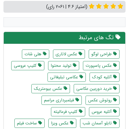
(امتیاز 4.6 | 2061 رای)
تگ های مرتبط
طراحی لوگو
عکس لاتاری
هلی شات
عکس پاسپورت
تولید محتوا
کلیپ عروسی
آتلیه کودک
عکاسی تبلیغاتی
خرید دوربین عکاسی
عکس بیومتریک
روتوش عکس
فیلمبرداری مراسم
آتلیه عروس
کلیپ فرمالیته
تابلو آسمان شب
عکس ویزا
ساخت فیلم