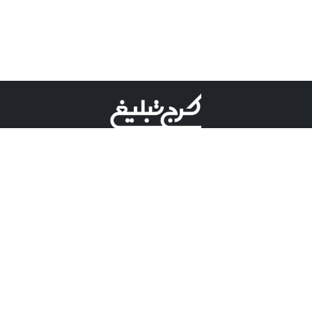
©کرج تبلیغ علامت تجاری ثبت شده در "اداره ثبت برند"
میباشد و هرگونه استفاده از این عنوان با پسوند و پیشوند قابل
پیگیری قضایی میباشد.
دارای نماد اعتبار 1 ستاره از مركز توسعه تجارت الكترونیكی
وزارت صنعت، معدن و تجارت.
مسئولیت آگهی های درج شده در این سایت بر عهده آگهی
دهنده می باشد.
تعرفه تبلیغات