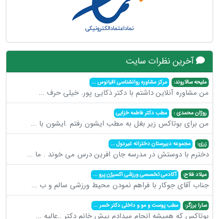
آخرین نظرات سایت
ملیحه سالاروند:
مرکز مشاوره روانشناسی اقیانوس
...
من مشاوره آنلاین داشتم با دکتر ذکایی پور. خیلی حرف
...
روژان محمدی :
مطب دکتر فاطمه خزایی
من برای بوتاکس زیر بغل به مطب ایشون رفتم .ایشون با
...
زری:
مجموعه دبیرستان دخترانه غیردول
...
دخترم با دوستش در مدرسه جان افرین درس می خوند . ما
...
میلاد فلاح:
آکادمی تخصصی ورزشی اکسیژن پرو
...
جناب آقای جوکار با فراهم نمودن محیط ورزشی سالم و ب
...
سارا برزگر:
مطب پوست و مو و داخلی دکتر خسر
...
بوتاکس که همیشه انجام میدادم پیش خانم دکتر ..عالیه
...