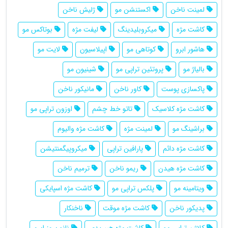
لمینت ناخن
اکستنشن مو
ژلیش ناخن
کاشت مژه
میکروبلیدینگ
لیفت مژه
بوتاکس مو
هاشور ابرو
کوتاهی مو
اپیلاسیون
لایت مو
بالیاژ مو
پروتئین تراپی مو
شینیون مو
پاکسازی پوست
کاور ناخن
مانیکور ناخن
کاشت مژه کلاسیک
تاتو خط چشم
اوزون تراپی مو
براشینگ مو
لمینت مژه
کاشت مژه والیوم
کاشت مژه دائم
پارافین تراپی
میکروپیگمنتیشن
کاشت مژه هیدن
ریمو ناخن
ترمیم ناخن
ویتامینه مو
پلکس تراپی مو
کاشت مژه اسپایکی
پدیکور ناخن
کاشت مژه موقت
ناخنکار
کلاژن تراپی مو
کاشت مژه هیبریدی
نانو بروز ابرو