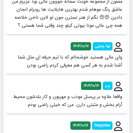
ممنون از مجموعه خوبت سمانه جووون عالی بود عزیزم من
عاشق رنگ موهام شدم بهترین هایلایت ها رو‌برام انجان
دادین 😍😍 نگم از هنر نسترن جون تو لاین ناخن خلاصه
همه چی عالی مونا بیوتی کیلو چند وقتی شما هستی ؟
لیلا رضایی
1404/10/17
وای عالی هستید خوشحالم که با تیم حرفه ای مثل شما
آشنا شدم به هر کسی هم معرفی کردم راضی بودن
م.م
1404/10/16
واقعا علاوه بر پرسنل مودب و مهربون و کار بلدشون محیط
آرام بخش و مثبتی دارن. من که خیلی راضی بودم
1404/10/16
Sayyydaa