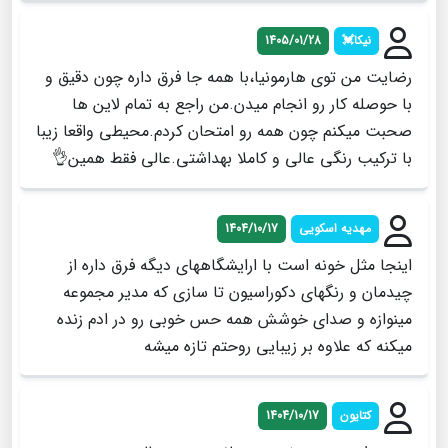
نیکا💓
1405/01/28
رضایت من توی هارمونیا،با همه جا فرق داره چون دقیق و
با حوصله کار رو انجام میدن.من راجع به تمام لاین ها
صحبت میکنم چون همه رو امتحان کردم.محیطی واقعا زیبا
با ترکیب رنگی عالی و کاملا بهداشتی.عالی فقط همین👌
مهدیه اسکویی
1404/10/17
اینجا مثل خونه است با ارایشگاههای دیگه فرق داره از
چیدمان و رنگهای دکوراسیون تا سازی که مدیر مجموعه
مینوازه و صدای خوشش همه حس خوبی رو در ادم زنده
میکنه که علاوه بر زیبایی روحتم تازه میشه
کتایون
1404/10/17