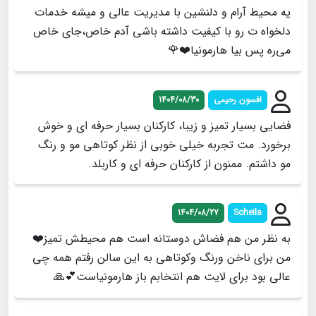
یه محیط آرام و دلنشین با مدیریت عالی و میشه خدمات
دلخواه ت رو با کیفیت داشته باشی آدم خاص،جای خاص
می‌ره پس بیا هارمونیا❤️🌹
افسون رحیمی
1404/08/30
فضایی بسیار تمیز و زیبا، کارکنان بسیار حرفه ای و خوش
برخورد. مت تجربه خیلی خوبی از نظر کوتاهی مو و رنگ
مو داشتم. ممنون از کارکنان حرفه ای و کاربلد.
1404/08/27
Soheila
به نظر من هم فضاش دوستانه است هم محیطش تمیز❤️
من برای ناخن ورنگ وکوتاهی به این سالن رفتم همه چی
عالی بود برای لایت هم انتخابم باز هارمونیاست💕🙏