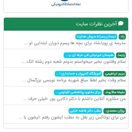
آخرین نظرات سایت
راد:
دبستان پسرانه سروش هدایت
مدرسه ی پویا،شاد برای بچه ها.پسرم دوران ابتدایی او
...
پارسا:
هنرستان غیردولتی فنی حرفه ای پ
...
سلام وقتتون بخیر میخواستم بدونم شعبه دوم رشته الک
...
مریم ابراهیمی:
آموزشگاه کامپیوتر و حسابداری ا
...
سلام وقت بخیر لطفا مبلغ شهریه برنامه نویسی بزرگسال
...
ملیحه سالاروند:
مرکز مشاوره روانشناسی اقیانوس
...
من مشاوره آنلاین داشتم با دکتر ذکایی پور. خیلی حرف
...
روژان محمدی :
مطب دکتر فاطمه خزایی
من برای بوتاکس زیر بغل به مطب ایشون رفتم .ایشون با
...