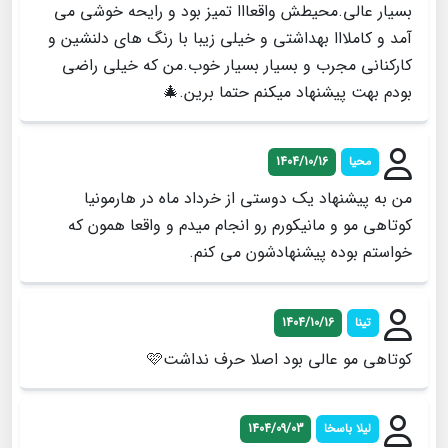
بسیار عالی.محیطش واقعااا تمیز بود و رایحه خوشی می
آمد و کاملااا بهداشتی و خیلی زیبا با رنگ های دلنشین و
کارکنانی مجرب و بسیار بسیار خوب.من که خیلی راضی
بودم بهت پیشنهاد میکنم حتما برین.🎄
محیا
1404/10/16
من به پیشنهاد یک دوستی از خرداد ماه در هارمونیا
کوتاهی مو و مانیکورم رو انجام میدم و واقعا همون که
خواستم بوده پیشنهادشون می کنم.
تینا
1404/10/16
کوتاهی مو عالی بود اصلا حرف نداشت🩷
لیلا باسخا
1404/09/03