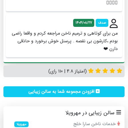
👌🏻👌🏻
صدف
1404/08/27
من برای کوتاهی و ترمیم ناخن مراجعه کردم و واقعا راضی
بودم ،کارشون بی نقصه . پرسنل خوش برخورد و حاذقی
دارن ❤️
(امتیاز 4.8 | 110 رای)
افزودن مجموعه شما به سالن زیبایی
سالن زیبایی در مهرویلا
خدمات ناخن سارا خلج
مهرویلا