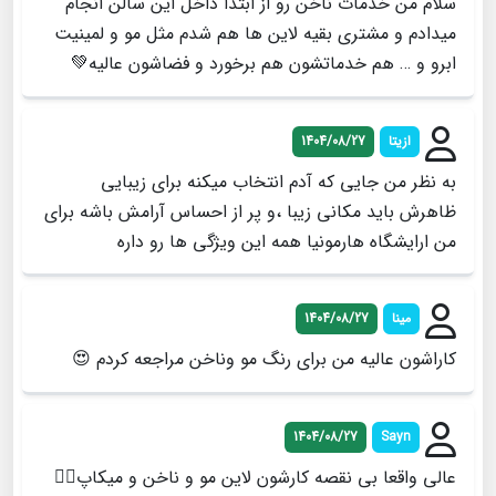
سلام من خدمات ناخن رو از ابتدا داخل اين سالن انجام
ميدادم و مشتري بقيه لاين ها هم شدم مثل مو و لمينيت
ابرو و … هم خدماتشون هم برخورد و فضاشون عاليه💚
ازیتا
1404/08/27
به نظر من جایی که آدم انتخاب میکنه برای زیبایی
ظاهرش باید مکانی زیبا ،و پر از احساس آرامش باشه برای
من ارایشگاه هارمونیا همه این ویژگی ها رو داره
مینا
1404/08/27
کاراشون عالیه من برای رنگ مو وناخن مراجعه کردم 😍
1404/08/27
Sayn
عالی واقعا بی نقصه کارشون لاین مو و ناخن و میکاپ👌🏻