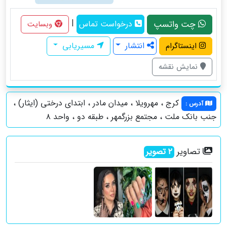
|
چت واتسپ
درخواست تماس
وبسایت
انتشار
مسیریابی
اینستاگرام
نمایش نقشه
کرج ، مهرویلا ، میدان مادر ، ابتدای درختی (ایثار) ،
آدرس
:
جنب بانک ملت ، مجتمع بزرگمهر ، طبقه دو ، واحد ۸
تصاویر
2
تصویر