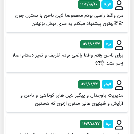
نارینا
1404/08/27
من واقعا راضی بودم مخصوصا لاین ناخن با نسترن جون
🌸🌸بهتون پیشنهاد میکنم یه سری بهش بزنیننن
تینا
1404/08/27
برای ناخن رفتم واقعا راضی بودم ظریف و تمیز دستام اصلا
زخم نشد 👌🥰
الهام
1404/08/27
مدیریت باوجدان و پیگیر لاین های کوتاهی و ناخن و
آرایش و شینیون عالی ممنون ازتون که هستین
مينا
1404/08/27