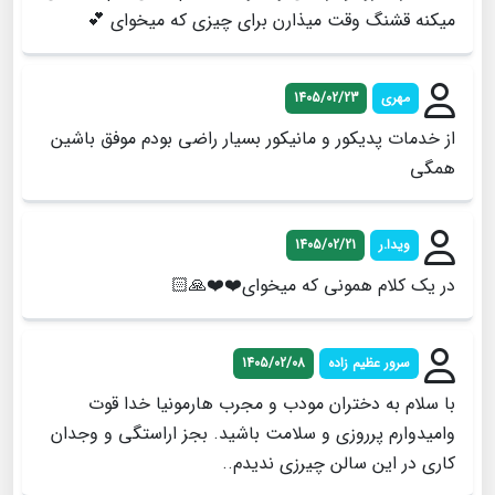
میکنه قشنگ وقت میذارن برای چیزی که میخوای 💕
مهری
1405/02/23
از خدمات پدیکور و مانیکور بسیار راضی بودم موفق باشین
همگی
ویدا.ر
1405/02/21
در یک کلام همونی که میخوای❤️❤️🙏🏻
سرور عظیم زاده
1405/02/08
با سلام به دختران مودب و مجرب هارمونیا خدا قوت
و‌امیدوارم پرروزی و سلامت باشید. بجز اراستگی و وجدان
کاری در این سالن چیرزی ندیدم..