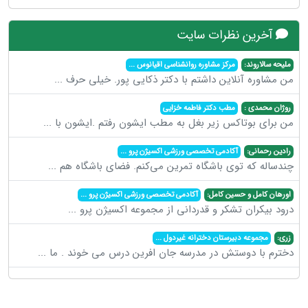
آخرین نظرات سایت
ملیحه سالاروند:
مرکز مشاوره روانشناسی اقیانوس
...
من مشاوره آنلاین داشتم با دکتر ذکایی پور. خیلی حرف
...
روژان محمدی :
مطب دکتر فاطمه خزایی
من برای بوتاکس زیر بغل به مطب ایشون رفتم .ایشون با
...
رادین رحمانی:
آکادمی تخصصی ورزشی اکسیژن پرو
...
چندساله که توی باشگاه تمرین می‌کنم. فضای باشگاه هم
...
اورهان کامل و حسین کامل:
آکادمی تخصصی ورزشی اکسیژن پرو
...
درود بیکران تشکر و قدردانی از مجموعه اکسیژن پرو
...
زری:
مجموعه دبیرستان دخترانه غیردول
...
دخترم با دوستش در مدرسه جان افرین درس می خوند . ما
...