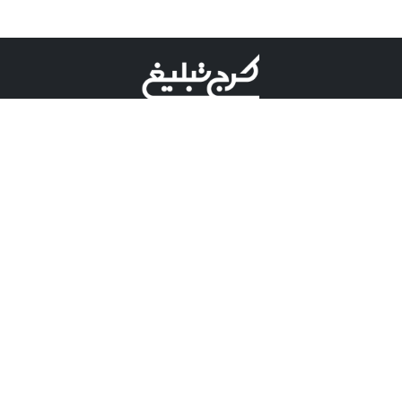
©کرج تبلیغ علامت تجاری ثبت شده در "اداره ثبت برند"
میباشد و هرگونه استفاده از این عنوان با پسوند و پیشوند قابل
پیگیری قضایی میباشد.
دارای نماد اعتبار 1 ستاره از مركز توسعه تجارت الكترونیكی
وزارت صنعت، معدن و تجارت.
مسئولیت آگهی های درج شده در این سایت بر عهده آگهی
دهنده می باشد.
تعرفه تبلیغات
پنل کاربری