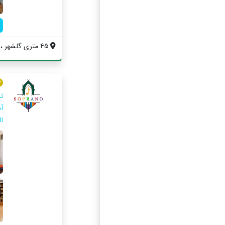
45 متری گلشهر ، خیابان درختی ، بعد از کت...
ت
آ
ا