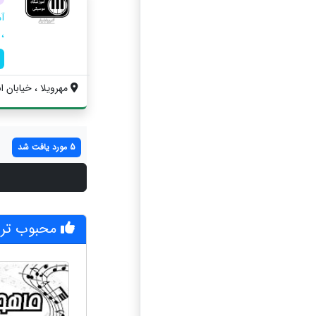
آم
، 
مهرويلا ، خیابان ا
5 مورد یافت شد
محبوب تری