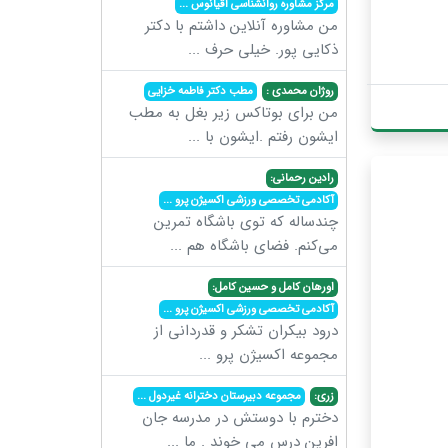
مرکز مشاوره روانشناسی اقیانوس
...
من مشاوره آنلاین داشتم با دکتر
ذکایی پور. خیلی حرف
...
روژان محمدی :
مطب دکتر فاطمه خزایی
من برای بوتاکس زیر بغل به مطب
ایشون رفتم .ایشون با
...
رادین رحمانی:
آکادمی تخصصی ورزشی اکسیژن پرو
...
چندساله که توی باشگاه تمرین
می‌کنم. فضای باشگاه هم
...
اورهان کامل و حسین کامل:
آکادمی تخصصی ورزشی اکسیژن پرو
...
درود بیکران تشکر و قدردانی از
مجموعه اکسیژن پرو
...
زری:
مجموعه دبیرستان دخترانه غیردول
...
دخترم با دوستش در مدرسه جان
افرین درس می خوند . ما
...