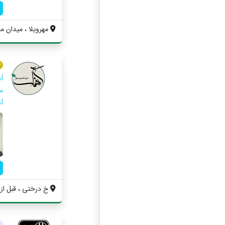
مهرویلا ، میدان مع
آ
م
آ
خ درختی ، قبل از 