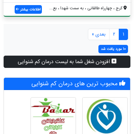
کرج ، چهارراه طالقانی ، به سمت شهدا ، بع...
اطلاعات بیشتر
1
2
بعدی »
10 مورد یافت شد
افزودن شغل شما به لیست درمان کم شنوایی
محبوب ترین های درمان کم شنوایی