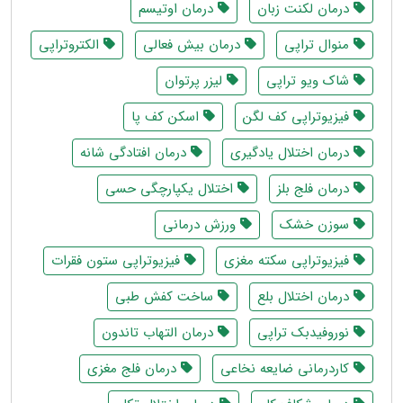
درمان لکنت زبان
درمان اوتیسم
منوال تراپی
درمان بیش فعالی
الکتروتراپی
شاک ویو تراپی
لیزر پرتوان
فیزیوتراپی کف لگن
اسکن کف پا
درمان اختلال یادگیری
درمان افتادگی شانه
درمان فلج بلز
اختلال یکپارچگی حسی
سوزن خشک
ورزش درمانی
فیزیوتراپی سکته مغزی
فیزیوتراپی ستون فقرات
درمان اختلال بلع
ساخت کفش طبی
نوروفیدبک تراپی
درمان التهاب تاندون
کاردرمانی ضایعه نخاعی
درمان فلج مغزی