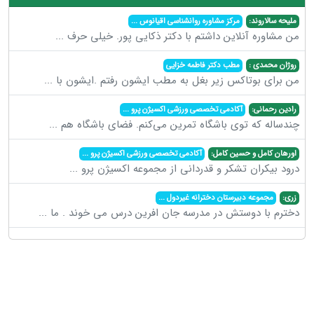
ملیحه سالاروند:
مرکز مشاوره روانشناسی اقیانوس
...
من مشاوره آنلاین داشتم با دکتر ذکایی پور. خیلی حرف
...
روژان محمدی :
مطب دکتر فاطمه خزایی
من برای بوتاکس زیر بغل به مطب ایشون رفتم .ایشون با
...
رادین رحمانی:
آکادمی تخصصی ورزشی اکسیژن پرو
...
چندساله که توی باشگاه تمرین می‌کنم. فضای باشگاه هم
...
اورهان کامل و حسین کامل:
آکادمی تخصصی ورزشی اکسیژن پرو
...
درود بیکران تشکر و قدردانی از مجموعه اکسیژن پرو
...
زری:
مجموعه دبیرستان دخترانه غیردول
...
دخترم با دوستش در مدرسه جان افرین درس می خوند . ما
...