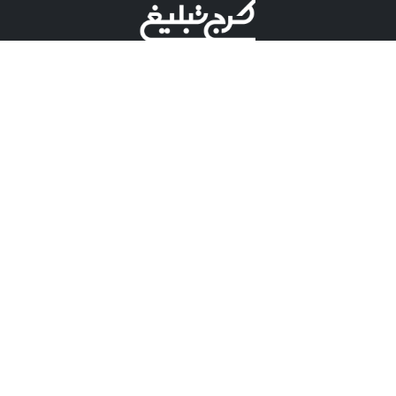
©کرج تبلیغ علامت تجاری ثبت شده در "اداره ثبت برند"
میباشد و هرگونه استفاده از این عنوان با پسوند و پیشوند قابل
پیگیری قضایی میباشد.
دارای نماد اعتبار 1 ستاره از مركز توسعه تجارت الكترونیكی
وزارت صنعت، معدن و تجارت.
مسئولیت آگهی های درج شده در این سایت بر عهده آگهی
دهنده می باشد.
تعرفه تبلیغات
پنل کاربری
تماس با کرج تبلیغ
مشاوره فروش در بله