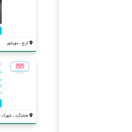
کرج ، مهرشهر
ط
پ
آن
هشتگرد ، شهرک خور