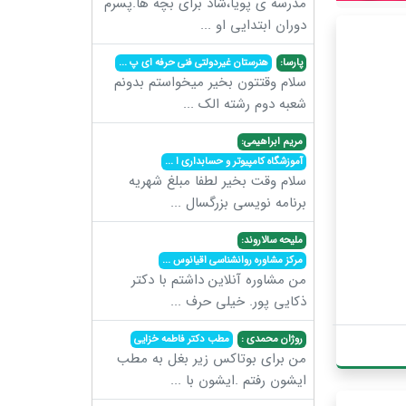
مدرسه ی پویا،شاد برای بچه ها.پسرم
دوران ابتدایی او
...
پارسا:
هنرستان غیردولتی فنی حرفه ای پ
...
سلام وقتتون بخیر میخواستم بدونم
شعبه دوم رشته الک
...
مریم ابراهیمی:
آموزشگاه کامپیوتر و حسابداری ا
...
سلام وقت بخیر لطفا مبلغ شهریه
برنامه نویسی بزرگسال
...
ملیحه سالاروند:
مرکز مشاوره روانشناسی اقیانوس
...
من مشاوره آنلاین داشتم با دکتر
ذکایی پور. خیلی حرف
...
روژان محمدی :
مطب دکتر فاطمه خزایی
من برای بوتاکس زیر بغل به مطب
ایشون رفتم .ایشون با
...