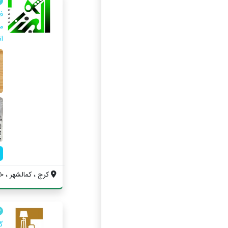
ف
ان
کرج ، کمالشهر ، خ
گ