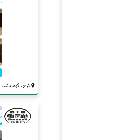
ت
کرج ، گوهردشت ، پا
ا