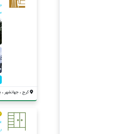
ط
سا
کرج ، جهانشهر ، ب