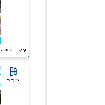
کرج ، بلوار کامیون
آ
د