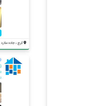
کرج ، جاده ملارد ، 
(
د
ن