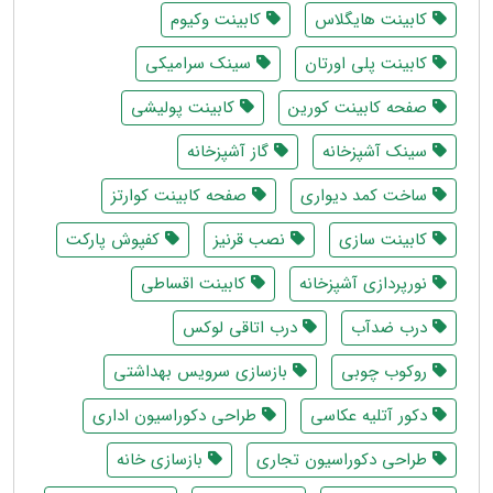
کابینت هایگلاس
کابینت وکیوم
کابینت پلی اورتان
سینک سرامیکی
صفحه کابینت کورین
کابینت پولیشی
سینک آشپزخانه
گاز آشپزخانه
ساخت کمد دیواری
صفحه کابینت کوارتز
کابینت سازی
نصب قرنیز
کفپوش پارکت
نورپردازی آشپزخانه
کابینت اقساطی
درب ضدآب
درب اتاقی لوکس
روکوب چوبی
بازسازی سرویس بهداشتی
دکور آتلیه عکاسی
طراحی دکوراسیون اداری
طراحی دکوراسیون تجاری
بازسازی خانه