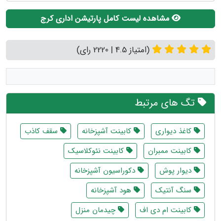
مشاهده لیست کامل پارتیشن اداری کرج
(امتیاز 4.5 | 2220 رای)
تگ های مرتبط
کاغذ دیواری
کابینت آشپزخانه
سقف کاذب
کابینت ممبران
کابینت نئوکلاسیک
دیوار پوش
دکوراسیون آشپزخانه
سنگ آنتیک
هود آشپزخانه
کابینت ام دی اف
چیدمان منزل