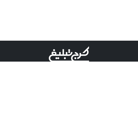
©کرج تبلیغ علامت تجاری ثبت شده در "اداره ثبت برند"
میباشد و هرگونه استفاده از این عنوان با پسوند و پیشوند قابل
پیگیری قضایی میباشد.
دارای نماد اعتبار 1 ستاره از مركز توسعه تجارت الكترونیكی
وزارت صنعت، معدن و تجارت.
مسئولیت آگهی های درج شده در این سایت بر عهده آگهی
دهنده می باشد.