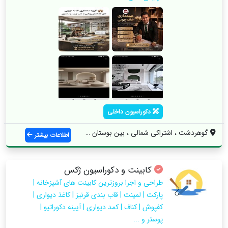
دکوراسیون داخلی
گوهردشت ، اشتراکی شمالی ، بین بوستان 18 ...
اطلاعات بیشتر
کابینت و دکوراسیون ژکس
طراحی و اجرا بروزترین کابینت های آشپزخانه |
پارکت | لمینت | قاب بندی قرنیز | کاغذ دیواری |
کفپوش | کناف | کمد دیواری | آیینه دکوراتیو |
پوستر و ...