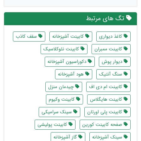
تگ های مرتبط
کاغذ دیواری
کابینت آشپزخانه
سقف کاذب
کابینت ممبران
کابینت نئوکلاسیک
دیوار پوش
دکوراسیون آشپزخانه
سنگ آنتیک
هود آشپزخانه
کابینت ام دی اف
چیدمان منزل
کابینت هایگلاس
کابینت وکیوم
کابینت پلی اورتان
سینک سرامیکی
صفحه کابینت کورین
کابینت پولیشی
سینک آشپزخانه
گاز آشپزخانه