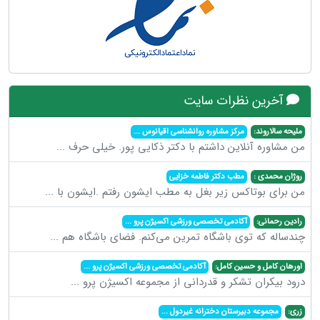
آخرین نظرات سایت
ملیحه سالاروند:
مرکز مشاوره روانشناسی اقیانوس
...
من مشاوره آنلاین داشتم با دکتر ذکایی پور. خیلی حرف
...
روژان محمدی :
مطب دکتر فاطمه خزایی
من برای بوتاکس زیر بغل به مطب ایشون رفتم .ایشون با
...
رادین رحمانی:
آکادمی تخصصی ورزشی اکسیژن پرو
...
چندساله که توی باشگاه تمرین می‌کنم. فضای باشگاه هم
...
اورهان کامل و حسین کامل:
آکادمی تخصصی ورزشی اکسیژن پرو
...
درود بیکران تشکر و قدردانی از مجموعه اکسیژن پرو
...
زری:
مجموعه دبیرستان دخترانه غیردول
...