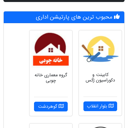
محبوب ترین های پارتیشن اداری
کابینت و
گروه‌ معماری خانه
دکوراسیون ژکس
چوبی
بلوار انقلاب
گوهردشت