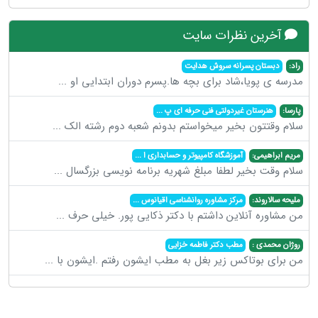
آخرین نظرات سایت
راد:
دبستان پسرانه سروش هدایت
مدرسه ی پویا،شاد برای بچه ها.پسرم دوران ابتدایی او
...
پارسا:
هنرستان غیردولتی فنی حرفه ای پ
...
سلام وقتتون بخیر میخواستم بدونم شعبه دوم رشته الک
...
مریم ابراهیمی:
آموزشگاه کامپیوتر و حسابداری ا
...
سلام وقت بخیر لطفا مبلغ شهریه برنامه نویسی بزرگسال
...
ملیحه سالاروند:
مرکز مشاوره روانشناسی اقیانوس
...
من مشاوره آنلاین داشتم با دکتر ذکایی پور. خیلی حرف
...
روژان محمدی :
مطب دکتر فاطمه خزایی
من برای بوتاکس زیر بغل به مطب ایشون رفتم .ایشون با
...