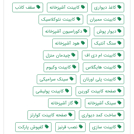
کاغذ دیواری
کابینت آشپزخانه
سقف کاذب
کابینت ممبران
کابینت نئوکلاسیک
دیوار پوش
دکوراسیون آشپزخانه
سنگ آنتیک
هود آشپزخانه
کابینت ام دی اف
چیدمان منزل
کابینت هایگلاس
کابینت وکیوم
کابینت پلی اورتان
سینک سرامیکی
صفحه کابینت کورین
کابینت پولیشی
سینک آشپزخانه
گاز آشپزخانه
ساخت کمد دیواری
صفحه کابینت کوارتز
کابینت سازی
نصب قرنیز
کفپوش پارکت