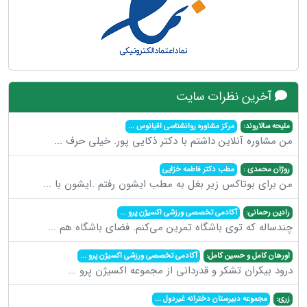
آخرین نظرات سایت
ملیحه سالاروند:
مرکز مشاوره روانشناسی اقیانوس
...
من مشاوره آنلاین داشتم با دکتر ذکایی پور. خیلی حرف
...
روژان محمدی :
مطب دکتر فاطمه خزایی
من برای بوتاکس زیر بغل به مطب ایشون رفتم .ایشون با
...
رادین رحمانی:
آکادمی تخصصی ورزشی اکسیژن پرو
...
چندساله که توی باشگاه تمرین می‌کنم. فضای باشگاه هم
...
اورهان کامل و حسین کامل:
آکادمی تخصصی ورزشی اکسیژن پرو
...
درود بیکران تشکر و قدردانی از مجموعه اکسیژن پرو
...
زری:
مجموعه دبیرستان دخترانه غیردول
...