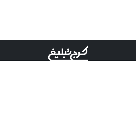
©کرج تبلیغ علامت تجاری ثبت شده در "اداره ثبت برند"
میباشد و هرگونه استفاده از این عنوان با پسوند و پیشوند قابل
پیگیری قضایی میباشد.
دارای نماد اعتبار 1 ستاره از مركز توسعه تجارت الكترونیكی
وزارت صنعت، معدن و تجارت.
مسئولیت آگهی های درج شده در این سایت بر عهده آگهی
دهنده می باشد.