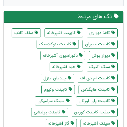
تگ های مرتبط
کاغذ دیواری
کابینت آشپزخانه
سقف کاذب
کابینت ممبران
کابینت نئوکلاسیک
دیوار پوش
دکوراسیون آشپزخانه
سنگ آنتیک
هود آشپزخانه
کابینت ام دی اف
چیدمان منزل
کابینت هایگلاس
کابینت وکیوم
کابینت پلی اورتان
سینک سرامیکی
صفحه کابینت کورین
کابینت پولیشی
سینک آشپزخانه
گاز آشپزخانه