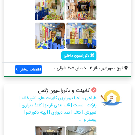
دکوراسیون داخلی
کرج ، مهرشهر ، فاز ۴ ، خیابان ۴۰۷ شرقی ،...
اطلاعات بیشتر
کابینت و دکوراسیون ژکس
طراحی و اجرا بروزترین کابینت های آشپزخانه |
پارکت | لمینت | قاب بندی قرنیز | کاغذ دیواری |
کفپوش | کناف | کمد دیواری | آیینه دکوراتیو |
پوستر و ...