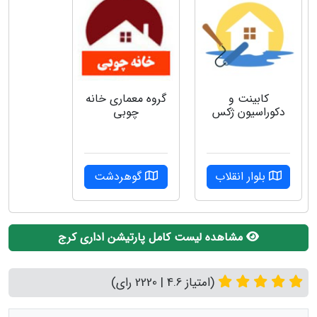
کابینت و
گروه‌ معماری خانه
دکوراسیون ژکس
چوبی
بلوار انقلاب
گوهردشت
مشاهده لیست کامل پارتیشن اداری کرج
(امتیاز 4.6 | 2220 رای)