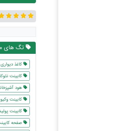
تگ های مر
کاغذ دیواری
کابینت نئوک
هود آشپزخانه
کابینت وکیوم
کابینت پولی
صفحه کابینت 