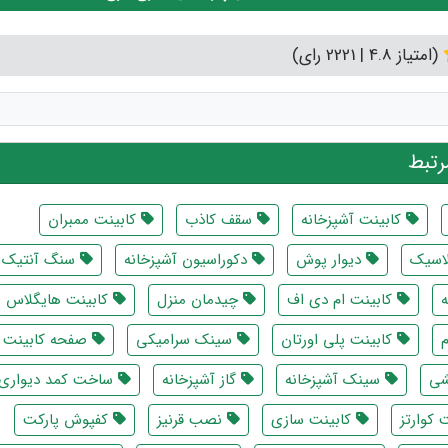
(امتیاز 4.8 | 2221 رای)
تبط
کابینت آشپزخانه
سقف کاذب
کابینت ممبران
لاسیک
دیوار پوش
دکوراسیون آشپزخانه
سنگ آنتیک
کابینت ام دی اف
چیدمان منزل
کابینت هایگلاس
کابینت پلی اورتان
سینک سرامیکی
صفحه کابینت 
شی
سینک آشپزخانه
گاز آشپزخانه
ساخت کمد دیواری
کوارتز
کابینت سازی
نصب قرنیز
کفپوش پارکت