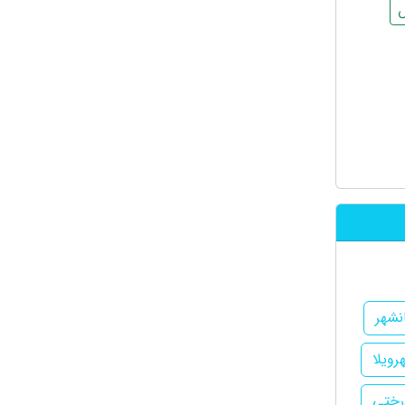
س
نشهر
رویلا
درختی