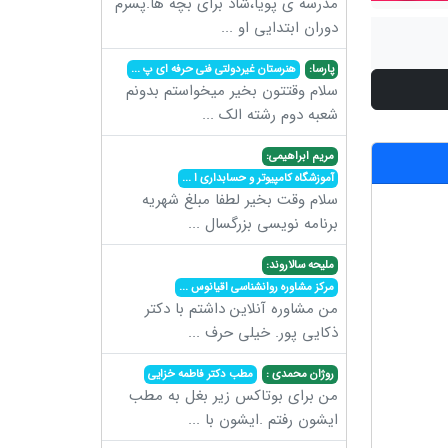
مدرسه ی پویا،شاد برای بچه ها.پسرم
دوران ابتدایی او
...
پارسا:
هنرستان غیردولتی فنی حرفه ای پ
...
سلام وقتتون بخیر میخواستم بدونم
شعبه دوم رشته الک
...
مریم ابراهیمی:
آموزشگاه کامپیوتر و حسابداری ا
...
سلام وقت بخیر لطفا مبلغ شهریه
برنامه نویسی بزرگسال
...
ملیحه سالاروند:
مرکز مشاوره روانشناسی اقیانوس
...
من مشاوره آنلاین داشتم با دکتر
ذکایی پور. خیلی حرف
...
روژان محمدی :
مطب دکتر فاطمه خزایی
من برای بوتاکس زیر بغل به مطب
ایشون رفتم .ایشون با
...