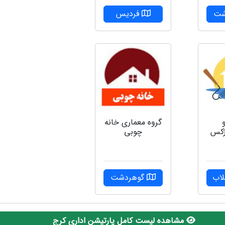
شت
فردیس
گروه‌ معماری خانه
ژکس
چوبی
لاب
گوهردشت
مشاهده لیست کامل پارتیشن اداری کرج