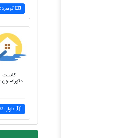
گوهرد
کابینت و
دکوراسیون 
بلوار انق