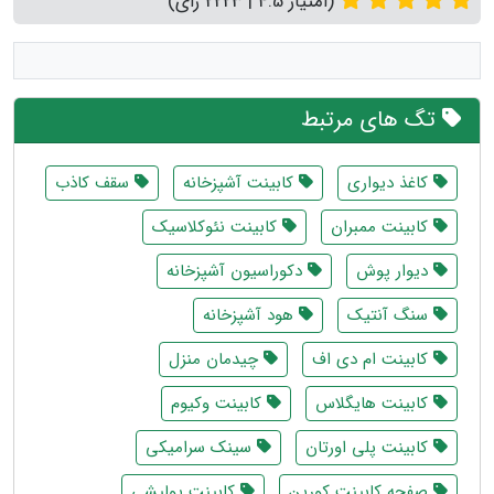
(امتیاز 4.5 | 2223 رای)
تگ های مرتبط
کاغذ دیواری
کابینت آشپزخانه
سقف کاذب
کابینت ممبران
کابینت نئوکلاسیک
دیوار پوش
دکوراسیون آشپزخانه
سنگ آنتیک
هود آشپزخانه
کابینت ام دی اف
چیدمان منزل
کابینت هایگلاس
کابینت وکیوم
کابینت پلی اورتان
سینک سرامیکی
صفحه کابینت کورین
کابینت پولیشی