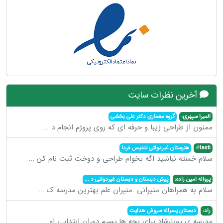
آخرین نظرات سایت
المیرا سپهری:
گروه معماری دکتر علی بخشی
ممنون از طراحی زیبا و حرفه ای که روی پروژم انجام د
...
Hasti:
هنرستان غیردولتی تندیس فردا
سلام خسته نباشید اگه بخوام طراحی و دوخت ثبت نام کن
...
پروانه امین زاده:
پیش دبستان و دبستان غیردولتی د
...
سلام به همراهان منیرانی .منیران علم بهترین مدرسه ک
...
راد:
دبستان پسرانه سروش هدایت
مدرسه ی پویا،شاد برای بچه ها.پسرم دوران ابتدایی او
...